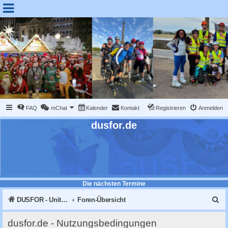
FAQ
mChat
Kalender
Kontakt
Registrieren
Anmelden
dusfor.de
Die nächsten Termine
S
DUSFOR - United Sk8 Nations :: Inline skaten in Düsseldorf
Foren-Übersicht
u
dusfor.de - Nutzungsbedingungen