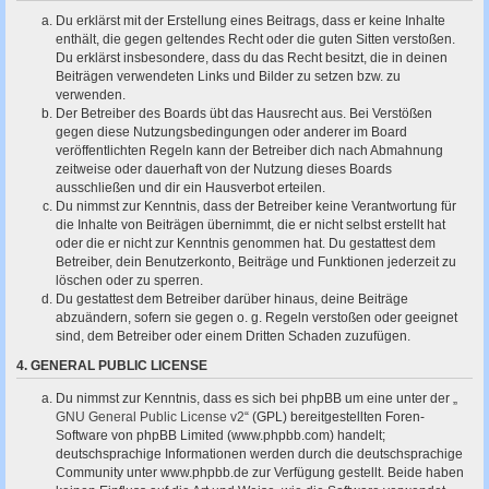
Du erklärst mit der Erstellung eines Beitrags, dass er keine Inhalte
enthält, die gegen geltendes Recht oder die guten Sitten verstoßen.
Du erklärst insbesondere, dass du das Recht besitzt, die in deinen
Beiträgen verwendeten Links und Bilder zu setzen bzw. zu
verwenden.
Der Betreiber des Boards übt das Hausrecht aus. Bei Verstößen
gegen diese Nutzungsbedingungen oder anderer im Board
veröffentlichten Regeln kann der Betreiber dich nach Abmahnung
zeitweise oder dauerhaft von der Nutzung dieses Boards
ausschließen und dir ein Hausverbot erteilen.
Du nimmst zur Kenntnis, dass der Betreiber keine Verantwortung für
die Inhalte von Beiträgen übernimmt, die er nicht selbst erstellt hat
oder die er nicht zur Kenntnis genommen hat. Du gestattest dem
Betreiber, dein Benutzerkonto, Beiträge und Funktionen jederzeit zu
löschen oder zu sperren.
Du gestattest dem Betreiber darüber hinaus, deine Beiträge
abzuändern, sofern sie gegen o. g. Regeln verstoßen oder geeignet
sind, dem Betreiber oder einem Dritten Schaden zuzufügen.
4. GENERAL PUBLIC LICENSE
Du nimmst zur Kenntnis, dass es sich bei phpBB um eine unter der „
GNU General Public License v2
“ (GPL) bereitgestellten Foren-
Software von phpBB Limited (www.phpbb.com) handelt;
deutschsprachige Informationen werden durch die deutschsprachige
Community unter www.phpbb.de zur Verfügung gestellt. Beide haben