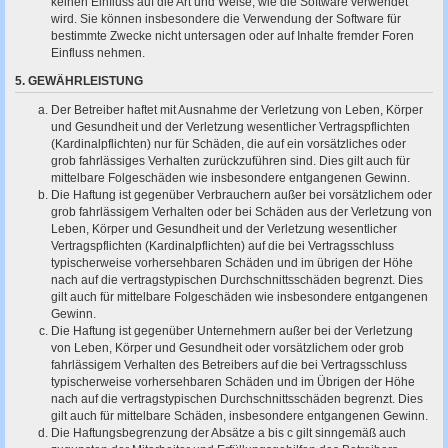
keinen Einfluss auf die Art und Weise, wie die Software verwendet
wird. Sie können insbesondere die Verwendung der Software für
bestimmte Zwecke nicht untersagen oder auf Inhalte fremder Foren
Einfluss nehmen.
5. GEWÄHRLEISTUNG
Der Betreiber haftet mit Ausnahme der Verletzung von Leben, Körper
und Gesundheit und der Verletzung wesentlicher Vertragspflichten
(Kardinalpflichten) nur für Schäden, die auf ein vorsätzliches oder
grob fahrlässiges Verhalten zurückzuführen sind. Dies gilt auch für
mittelbare Folgeschäden wie insbesondere entgangenen Gewinn.
Die Haftung ist gegenüber Verbrauchern außer bei vorsätzlichem oder
grob fahrlässigem Verhalten oder bei Schäden aus der Verletzung von
Leben, Körper und Gesundheit und der Verletzung wesentlicher
Vertragspflichten (Kardinalpflichten) auf die bei Vertragsschluss
typischerweise vorhersehbaren Schäden und im übrigen der Höhe
nach auf die vertragstypischen Durchschnittsschäden begrenzt. Dies
gilt auch für mittelbare Folgeschäden wie insbesondere entgangenen
Gewinn.
Die Haftung ist gegenüber Unternehmern außer bei der Verletzung
von Leben, Körper und Gesundheit oder vorsätzlichem oder grob
fahrlässigem Verhalten des Betreibers auf die bei Vertragsschluss
typischerweise vorhersehbaren Schäden und im Übrigen der Höhe
nach auf die vertragstypischen Durchschnittsschäden begrenzt. Dies
gilt auch für mittelbare Schäden, insbesondere entgangenen Gewinn.
Die Haftungsbegrenzung der Absätze a bis c gilt sinngemäß auch