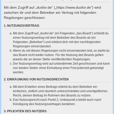
c
Mit dem Zugriff auf „dusfor.de“ („https://www.dusfor.de“) wird
h
zwischen dir und dem Betreiber ein Vertrag mit folgenden
e
Regelungen geschlossen:
1. NUTZUNGSVERTRAG
Mit dem Zugriff auf „dusfor.de“ (im Folgenden „das Board“) schließt du
einen Nutzungsvertrag mit dem Betreiber des Boards ab (im
Folgenden „Betreiber“) und erklärst dich mit den nachfolgenden
Regelungen einverstanden.
Wenn du mit diesen Regelungen nicht einverstanden bist, so darfst du
das Board nicht weiter nutzen. Für die Nutzung des Boards gelten
jeweils die an dieser Stelle veröffentlichten Regelungen.
Der Nutzungsvertrag wird auf unbestimmte Zeit geschlossen und kann
von beiden Seiten ohne Einhaltung einer Frist jederzeit gekündigt
werden.
2. EINRÄUMUNG VON NUTZUNGSRECHTEN
Mit dem Erstellen eines Beitrags erteilst du dem Betreiber ein
einfaches, zeitlich und räumlich unbeschränktes und unentgeltliches
Recht, deinen Beitrag im Rahmen des Boards zu nutzen.
Das Nutzungsrecht nach Punkt 2, Unterpunkt a bleibt auch nach
Kündigung des Nutzungsvertrages bestehen.
3. PFLICHTEN DES NUTZERS