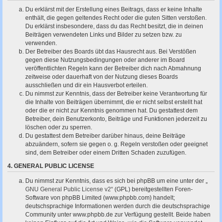
Du erklärst mit der Erstellung eines Beitrags, dass er keine Inhalte
enthält, die gegen geltendes Recht oder die guten Sitten verstoßen.
Du erklärst insbesondere, dass du das Recht besitzt, die in deinen
Beiträgen verwendeten Links und Bilder zu setzen bzw. zu
verwenden.
Der Betreiber des Boards übt das Hausrecht aus. Bei Verstößen
gegen diese Nutzungsbedingungen oder anderer im Board
veröffentlichten Regeln kann der Betreiber dich nach Abmahnung
zeitweise oder dauerhaft von der Nutzung dieses Boards
ausschließen und dir ein Hausverbot erteilen.
Du nimmst zur Kenntnis, dass der Betreiber keine Verantwortung für
die Inhalte von Beiträgen übernimmt, die er nicht selbst erstellt hat
oder die er nicht zur Kenntnis genommen hat. Du gestattest dem
Betreiber, dein Benutzerkonto, Beiträge und Funktionen jederzeit zu
löschen oder zu sperren.
Du gestattest dem Betreiber darüber hinaus, deine Beiträge
abzuändern, sofern sie gegen o. g. Regeln verstoßen oder geeignet
sind, dem Betreiber oder einem Dritten Schaden zuzufügen.
4. GENERAL PUBLIC LICENSE
Du nimmst zur Kenntnis, dass es sich bei phpBB um eine unter der „
GNU General Public License v2
“ (GPL) bereitgestellten Foren-
Software von phpBB Limited (www.phpbb.com) handelt;
deutschsprachige Informationen werden durch die deutschsprachige
Community unter www.phpbb.de zur Verfügung gestellt. Beide haben