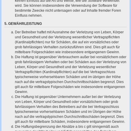
keinen Einfluss auf die Art und Weise, wie die Software verwendet
wird. Sie können insbesondere die Verwendung der Software für
bestimmte Zwecke nicht untersagen oder auf Inhalte fremder Foren
Einfluss nehmen.
5. GEWÄHRLEISTUNG
Der Betreiber haftet mit Ausnahme der Verletzung von Leben, Körper
und Gesundheit und der Verletzung wesentlicher Vertragspflichten
(Kardinalpflichten) nur für Schäden, die auf ein vorsätzliches oder
grob fahrlässiges Verhalten zurückzuführen sind. Dies gilt auch für
mittelbare Folgeschäden wie insbesondere entgangenen Gewinn.
Die Haftung ist gegenüber Verbrauchern außer bei vorsätzlichem oder
grob fahrlässigem Verhalten oder bei Schäden aus der Verletzung von
Leben, Körper und Gesundheit und der Verletzung wesentlicher
Vertragspflichten (Kardinalpflichten) auf die bei Vertragsschluss
typischerweise vorhersehbaren Schäden und im übrigen der Höhe
nach auf die vertragstypischen Durchschnittsschäden begrenzt. Dies
gilt auch für mittelbare Folgeschäden wie insbesondere entgangenen
Gewinn.
Die Haftung ist gegenüber Unternehmern außer bei der Verletzung
von Leben, Körper und Gesundheit oder vorsätzlichem oder grob
fahrlässigem Verhalten des Betreibers auf die bei Vertragsschluss
typischerweise vorhersehbaren Schäden und im Übrigen der Höhe
nach auf die vertragstypischen Durchschnittsschäden begrenzt. Dies
gilt auch für mittelbare Schäden, insbesondere entgangenen Gewinn.
Die Haftungsbegrenzung der Absätze a bis c gilt sinngemäß auch