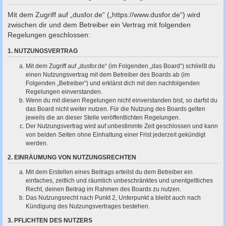
c
Mit dem Zugriff auf „dusfor.de“ („https://www.dusfor.de“) wird
h
zwischen dir und dem Betreiber ein Vertrag mit folgenden
e
Regelungen geschlossen:
1. NUTZUNGSVERTRAG
Mit dem Zugriff auf „dusfor.de“ (im Folgenden „das Board“) schließt du
einen Nutzungsvertrag mit dem Betreiber des Boards ab (im
Folgenden „Betreiber“) und erklärst dich mit den nachfolgenden
Regelungen einverstanden.
Wenn du mit diesen Regelungen nicht einverstanden bist, so darfst du
das Board nicht weiter nutzen. Für die Nutzung des Boards gelten
jeweils die an dieser Stelle veröffentlichten Regelungen.
Der Nutzungsvertrag wird auf unbestimmte Zeit geschlossen und kann
von beiden Seiten ohne Einhaltung einer Frist jederzeit gekündigt
werden.
2. EINRÄUMUNG VON NUTZUNGSRECHTEN
Mit dem Erstellen eines Beitrags erteilst du dem Betreiber ein
einfaches, zeitlich und räumlich unbeschränktes und unentgeltliches
Recht, deinen Beitrag im Rahmen des Boards zu nutzen.
Das Nutzungsrecht nach Punkt 2, Unterpunkt a bleibt auch nach
Kündigung des Nutzungsvertrages bestehen.
3. PFLICHTEN DES NUTZERS