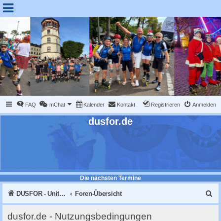
FAQ
mChat
Kalender
Kontakt
Registrieren
Anmelden
dusfor.de
Die nächsten Termine
S
DUSFOR - United Sk8 Nations :: Inline skaten in Düsseldorf
Foren-Übersicht
u
dusfor.de - Nutzungsbedingungen