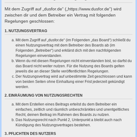
c
Mit dem Zugriff auf „dusfor.de“ („https://www.dusfor.de“) wird
h
zwischen dir und dem Betreiber ein Vertrag mit folgenden
e
Regelungen geschlossen:
1. NUTZUNGSVERTRAG
Mit dem Zugriff auf „dusfor.de“ (im Folgenden „das Board“) schließt du
einen Nutzungsvertrag mit dem Betreiber des Boards ab (im
Folgenden „Betreiber“) und erklärst dich mit den nachfolgenden
Regelungen einverstanden.
Wenn du mit diesen Regelungen nicht einverstanden bist, so darfst du
das Board nicht weiter nutzen. Für die Nutzung des Boards gelten
jeweils die an dieser Stelle veröffentlichten Regelungen.
Der Nutzungsvertrag wird auf unbestimmte Zeit geschlossen und kann
von beiden Seiten ohne Einhaltung einer Frist jederzeit gekündigt
werden.
2. EINRÄUMUNG VON NUTZUNGSRECHTEN
Mit dem Erstellen eines Beitrags erteilst du dem Betreiber ein
einfaches, zeitlich und räumlich unbeschränktes und unentgeltliches
Recht, deinen Beitrag im Rahmen des Boards zu nutzen.
Das Nutzungsrecht nach Punkt 2, Unterpunkt a bleibt auch nach
Kündigung des Nutzungsvertrages bestehen.
3. PFLICHTEN DES NUTZERS