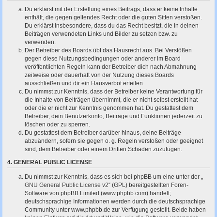
Du erklärst mit der Erstellung eines Beitrags, dass er keine Inhalte
enthält, die gegen geltendes Recht oder die guten Sitten verstoßen.
Du erklärst insbesondere, dass du das Recht besitzt, die in deinen
Beiträgen verwendeten Links und Bilder zu setzen bzw. zu
verwenden.
Der Betreiber des Boards übt das Hausrecht aus. Bei Verstößen
gegen diese Nutzungsbedingungen oder anderer im Board
veröffentlichten Regeln kann der Betreiber dich nach Abmahnung
zeitweise oder dauerhaft von der Nutzung dieses Boards
ausschließen und dir ein Hausverbot erteilen.
Du nimmst zur Kenntnis, dass der Betreiber keine Verantwortung für
die Inhalte von Beiträgen übernimmt, die er nicht selbst erstellt hat
oder die er nicht zur Kenntnis genommen hat. Du gestattest dem
Betreiber, dein Benutzerkonto, Beiträge und Funktionen jederzeit zu
löschen oder zu sperren.
Du gestattest dem Betreiber darüber hinaus, deine Beiträge
abzuändern, sofern sie gegen o. g. Regeln verstoßen oder geeignet
sind, dem Betreiber oder einem Dritten Schaden zuzufügen.
4. GENERAL PUBLIC LICENSE
Du nimmst zur Kenntnis, dass es sich bei phpBB um eine unter der „
GNU General Public License v2
“ (GPL) bereitgestellten Foren-
Software von phpBB Limited (www.phpbb.com) handelt;
deutschsprachige Informationen werden durch die deutschsprachige
Community unter www.phpbb.de zur Verfügung gestellt. Beide haben