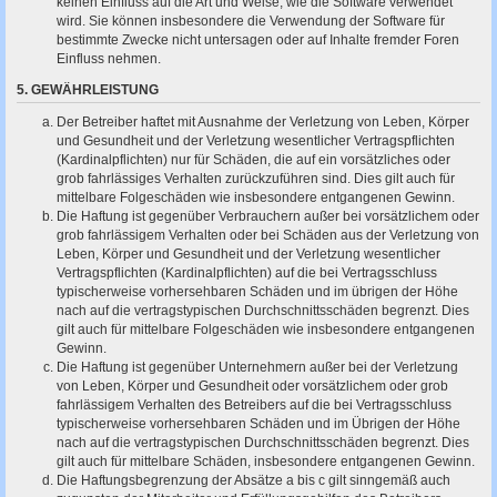
keinen Einfluss auf die Art und Weise, wie die Software verwendet
wird. Sie können insbesondere die Verwendung der Software für
bestimmte Zwecke nicht untersagen oder auf Inhalte fremder Foren
Einfluss nehmen.
5. GEWÄHRLEISTUNG
Der Betreiber haftet mit Ausnahme der Verletzung von Leben, Körper
und Gesundheit und der Verletzung wesentlicher Vertragspflichten
(Kardinalpflichten) nur für Schäden, die auf ein vorsätzliches oder
grob fahrlässiges Verhalten zurückzuführen sind. Dies gilt auch für
mittelbare Folgeschäden wie insbesondere entgangenen Gewinn.
Die Haftung ist gegenüber Verbrauchern außer bei vorsätzlichem oder
grob fahrlässigem Verhalten oder bei Schäden aus der Verletzung von
Leben, Körper und Gesundheit und der Verletzung wesentlicher
Vertragspflichten (Kardinalpflichten) auf die bei Vertragsschluss
typischerweise vorhersehbaren Schäden und im übrigen der Höhe
nach auf die vertragstypischen Durchschnittsschäden begrenzt. Dies
gilt auch für mittelbare Folgeschäden wie insbesondere entgangenen
Gewinn.
Die Haftung ist gegenüber Unternehmern außer bei der Verletzung
von Leben, Körper und Gesundheit oder vorsätzlichem oder grob
fahrlässigem Verhalten des Betreibers auf die bei Vertragsschluss
typischerweise vorhersehbaren Schäden und im Übrigen der Höhe
nach auf die vertragstypischen Durchschnittsschäden begrenzt. Dies
gilt auch für mittelbare Schäden, insbesondere entgangenen Gewinn.
Die Haftungsbegrenzung der Absätze a bis c gilt sinngemäß auch