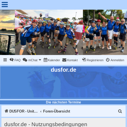
FAQ
mChat
Kalender
Kontakt
Registrieren
Anmelden
dusfor.de
Die nächsten Termine
S
DUSFOR - United Sk8 Nations :: Inline skaten in Düsseldorf
Foren-Übersicht
u
dusfor.de - Nutzungsbedingungen