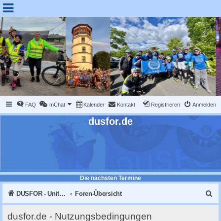
FAQ
mChat
Kalender
Kontakt
Registrieren
Anmelden
dusfor.de
Die nächsten Termine
S
DUSFOR - United Sk8 Nations :: Inline skaten in Düsseldorf
Foren-Übersicht
u
dusfor.de - Nutzungsbedingungen