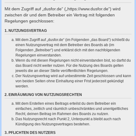
c
Mit dem Zugriff auf „dusfor.de“ („https://www.dusfor.de“) wird
h
zwischen dir und dem Betreiber ein Vertrag mit folgenden
e
Regelungen geschlossen:
1. NUTZUNGSVERTRAG
Mit dem Zugriff auf „dusfor.de“ (im Folgenden „das Board“) schließt du
einen Nutzungsvertrag mit dem Betreiber des Boards ab (im
Folgenden „Betreiber“) und erklärst dich mit den nachfolgenden
Regelungen einverstanden.
Wenn du mit diesen Regelungen nicht einverstanden bist, so darfst du
das Board nicht weiter nutzen. Für die Nutzung des Boards gelten
jeweils die an dieser Stelle veröffentlichten Regelungen.
Der Nutzungsvertrag wird auf unbestimmte Zeit geschlossen und kann
von beiden Seiten ohne Einhaltung einer Frist jederzeit gekündigt
werden.
2. EINRÄUMUNG VON NUTZUNGSRECHTEN
Mit dem Erstellen eines Beitrags erteilst du dem Betreiber ein
einfaches, zeitlich und räumlich unbeschränktes und unentgeltliches
Recht, deinen Beitrag im Rahmen des Boards zu nutzen.
Das Nutzungsrecht nach Punkt 2, Unterpunkt a bleibt auch nach
Kündigung des Nutzungsvertrages bestehen.
3. PFLICHTEN DES NUTZERS