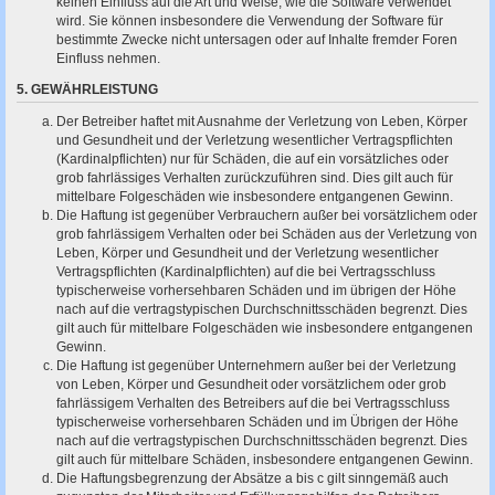
keinen Einfluss auf die Art und Weise, wie die Software verwendet
wird. Sie können insbesondere die Verwendung der Software für
bestimmte Zwecke nicht untersagen oder auf Inhalte fremder Foren
Einfluss nehmen.
5. GEWÄHRLEISTUNG
Der Betreiber haftet mit Ausnahme der Verletzung von Leben, Körper
und Gesundheit und der Verletzung wesentlicher Vertragspflichten
(Kardinalpflichten) nur für Schäden, die auf ein vorsätzliches oder
grob fahrlässiges Verhalten zurückzuführen sind. Dies gilt auch für
mittelbare Folgeschäden wie insbesondere entgangenen Gewinn.
Die Haftung ist gegenüber Verbrauchern außer bei vorsätzlichem oder
grob fahrlässigem Verhalten oder bei Schäden aus der Verletzung von
Leben, Körper und Gesundheit und der Verletzung wesentlicher
Vertragspflichten (Kardinalpflichten) auf die bei Vertragsschluss
typischerweise vorhersehbaren Schäden und im übrigen der Höhe
nach auf die vertragstypischen Durchschnittsschäden begrenzt. Dies
gilt auch für mittelbare Folgeschäden wie insbesondere entgangenen
Gewinn.
Die Haftung ist gegenüber Unternehmern außer bei der Verletzung
von Leben, Körper und Gesundheit oder vorsätzlichem oder grob
fahrlässigem Verhalten des Betreibers auf die bei Vertragsschluss
typischerweise vorhersehbaren Schäden und im Übrigen der Höhe
nach auf die vertragstypischen Durchschnittsschäden begrenzt. Dies
gilt auch für mittelbare Schäden, insbesondere entgangenen Gewinn.
Die Haftungsbegrenzung der Absätze a bis c gilt sinngemäß auch