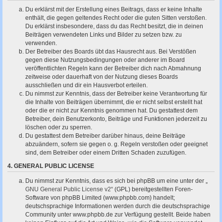
Du erklärst mit der Erstellung eines Beitrags, dass er keine Inhalte
enthält, die gegen geltendes Recht oder die guten Sitten verstoßen.
Du erklärst insbesondere, dass du das Recht besitzt, die in deinen
Beiträgen verwendeten Links und Bilder zu setzen bzw. zu
verwenden.
Der Betreiber des Boards übt das Hausrecht aus. Bei Verstößen
gegen diese Nutzungsbedingungen oder anderer im Board
veröffentlichten Regeln kann der Betreiber dich nach Abmahnung
zeitweise oder dauerhaft von der Nutzung dieses Boards
ausschließen und dir ein Hausverbot erteilen.
Du nimmst zur Kenntnis, dass der Betreiber keine Verantwortung für
die Inhalte von Beiträgen übernimmt, die er nicht selbst erstellt hat
oder die er nicht zur Kenntnis genommen hat. Du gestattest dem
Betreiber, dein Benutzerkonto, Beiträge und Funktionen jederzeit zu
löschen oder zu sperren.
Du gestattest dem Betreiber darüber hinaus, deine Beiträge
abzuändern, sofern sie gegen o. g. Regeln verstoßen oder geeignet
sind, dem Betreiber oder einem Dritten Schaden zuzufügen.
4. GENERAL PUBLIC LICENSE
Du nimmst zur Kenntnis, dass es sich bei phpBB um eine unter der „
GNU General Public License v2
“ (GPL) bereitgestellten Foren-
Software von phpBB Limited (www.phpbb.com) handelt;
deutschsprachige Informationen werden durch die deutschsprachige
Community unter www.phpbb.de zur Verfügung gestellt. Beide haben