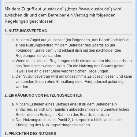
c
Mit dem Zugriff auf „dusfor.de“ („https://www.dusfor.de“) wird
h
zwischen dir und dem Betreiber ein Vertrag mit folgenden
e
Regelungen geschlossen:
1. NUTZUNGSVERTRAG
Mit dem Zugriff auf „dusfor.de“ (im Folgenden „das Board“) schließt du
einen Nutzungsvertrag mit dem Betreiber des Boards ab (im
Folgenden „Betreiber“) und erklärst dich mit den nachfolgenden
Regelungen einverstanden.
Wenn du mit diesen Regelungen nicht einverstanden bist, so darfst du
das Board nicht weiter nutzen. Für die Nutzung des Boards gelten
jeweils die an dieser Stelle veröffentlichten Regelungen.
Der Nutzungsvertrag wird auf unbestimmte Zeit geschlossen und kann
von beiden Seiten ohne Einhaltung einer Frist jederzeit gekündigt
werden.
2. EINRÄUMUNG VON NUTZUNGSRECHTEN
Mit dem Erstellen eines Beitrags erteilst du dem Betreiber ein
einfaches, zeitlich und räumlich unbeschränktes und unentgeltliches
Recht, deinen Beitrag im Rahmen des Boards zu nutzen.
Das Nutzungsrecht nach Punkt 2, Unterpunkt a bleibt auch nach
Kündigung des Nutzungsvertrages bestehen.
3. PFLICHTEN DES NUTZERS