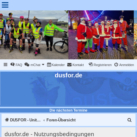
FAQ
mChat
Kalender
Kontakt
Registrieren
Anmelden
dusfor.de
Die nächsten Termine
S
DUSFOR - United Sk8 Nations :: Inline skaten in Düsseldorf
Foren-Übersicht
u
dusfor.de - Nutzungsbedingungen