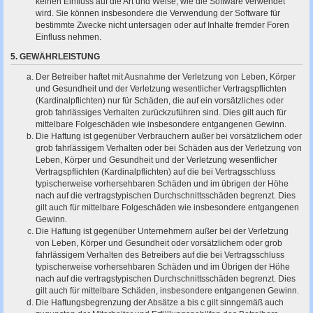
keinen Einfluss auf die Art und Weise, wie die Software verwendet
wird. Sie können insbesondere die Verwendung der Software für
bestimmte Zwecke nicht untersagen oder auf Inhalte fremder Foren
Einfluss nehmen.
5. GEWÄHRLEISTUNG
Der Betreiber haftet mit Ausnahme der Verletzung von Leben, Körper
und Gesundheit und der Verletzung wesentlicher Vertragspflichten
(Kardinalpflichten) nur für Schäden, die auf ein vorsätzliches oder
grob fahrlässiges Verhalten zurückzuführen sind. Dies gilt auch für
mittelbare Folgeschäden wie insbesondere entgangenen Gewinn.
Die Haftung ist gegenüber Verbrauchern außer bei vorsätzlichem oder
grob fahrlässigem Verhalten oder bei Schäden aus der Verletzung von
Leben, Körper und Gesundheit und der Verletzung wesentlicher
Vertragspflichten (Kardinalpflichten) auf die bei Vertragsschluss
typischerweise vorhersehbaren Schäden und im übrigen der Höhe
nach auf die vertragstypischen Durchschnittsschäden begrenzt. Dies
gilt auch für mittelbare Folgeschäden wie insbesondere entgangenen
Gewinn.
Die Haftung ist gegenüber Unternehmern außer bei der Verletzung
von Leben, Körper und Gesundheit oder vorsätzlichem oder grob
fahrlässigem Verhalten des Betreibers auf die bei Vertragsschluss
typischerweise vorhersehbaren Schäden und im Übrigen der Höhe
nach auf die vertragstypischen Durchschnittsschäden begrenzt. Dies
gilt auch für mittelbare Schäden, insbesondere entgangenen Gewinn.
Die Haftungsbegrenzung der Absätze a bis c gilt sinngemäß auch