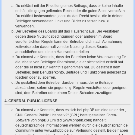
Du erklärst mit der Erstellung eines Beitrags, dass er keine Inhalte
enthält, die gegen geltendes Recht oder die guten Sitten verstoßen.
Du erklärst insbesondere, dass du das Recht besitzt, die in deinen
Beiträgen verwendeten Links und Bilder zu setzen bzw. zu
verwenden.
Der Betreiber des Boards übt das Hausrecht aus. Bei Verstößen
gegen diese Nutzungsbedingungen oder anderer im Board
veröffentlichten Regeln kann der Betreiber dich nach Abmahnung
zeitweise oder dauerhaft von der Nutzung dieses Boards
ausschließen und dir ein Hausverbot erteilen.
Du nimmst zur Kenntnis, dass der Betreiber keine Verantwortung für
die Inhalte von Beiträgen übernimmt, die er nicht selbst erstellt hat
oder die er nicht zur Kenntnis genommen hat. Du gestattest dem
Betreiber, dein Benutzerkonto, Beiträge und Funktionen jederzeit zu
löschen oder zu sperren.
Du gestattest dem Betreiber darüber hinaus, deine Beiträge
abzuändern, sofern sie gegen o. g. Regeln verstoßen oder geeignet
sind, dem Betreiber oder einem Dritten Schaden zuzufügen.
4. GENERAL PUBLIC LICENSE
Du nimmst zur Kenntnis, dass es sich bei phpBB um eine unter der „
GNU General Public License v2
“ (GPL) bereitgestellten Foren-
Software von phpBB Limited (www.phpbb.com) handelt;
deutschsprachige Informationen werden durch die deutschsprachige
Community unter www.phpbb.de zur Verfügung gestellt. Beide haben