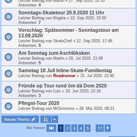
Letzter Beitrag von
Martin
«
27. Sep 2020, 10:10
Antworten:
4
Sonntags-Skatetour 20.9.2020 11 Uhr
Letzter Beitrag von
Birgitta
«
22. Sep 2020, 15:50
Antworten:
7
Vorschlag: Spätsommer - Sonntagstour am
13.09.2020
Letzter Beitrag von
SkateChef
«
12. Sep 2020, 17:48
Antworten:
9
Am Sonntag zum Aschlöksken
Letzter Beitrag von
Martin
«
20. Jul 2020, 21:08
Antworten:
5
Samstag 18 Juli Inline-Skate-Familientag
Letzter Beitrag von
Roadrunner
«
15. Jul 2020, 22:40
Fründe op Tour rund öm dä Dom 2020
Letzter Beitrag von
Lutz
«
19. Jun 2020, 22:18
Antworten:
3
Pfingst-Tour 2020
Letzter Beitrag von
MrSimmons
«
28. Mai 2020, 08:21
Neues Thema
1
2
3
4
5
17
Seite
1
von
17
Nächste
850 Themen
…