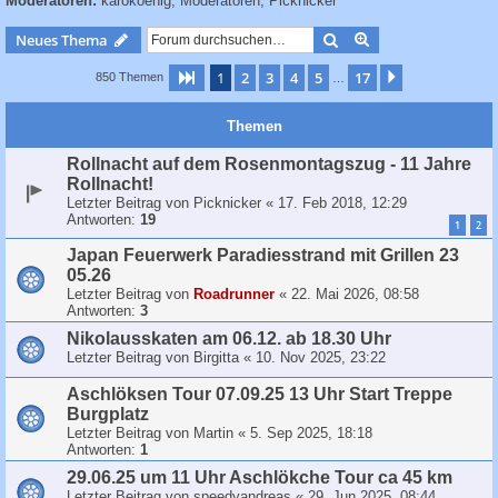
Moderatoren:
karokoenig
,
Moderatoren
,
Picknicker
c
h
Suche
Erweiterte Suche
Neues Thema
e
1
2
3
4
5
17
Seite
1
von
17
Nächste
850 Themen
…
Themen
Rollnacht auf dem Rosenmontagszug - 11 Jahre
Rollnacht!
Letzter Beitrag von
Picknicker
«
17. Feb 2018, 12:29
Antworten:
19
1
2
Japan Feuerwerk Paradiesstrand mit Grillen 23
05.26
Letzter Beitrag von
Roadrunner
«
22. Mai 2026, 08:58
Antworten:
3
Nikolausskaten am 06.12. ab 18.30 Uhr
Letzter Beitrag von
Birgitta
«
10. Nov 2025, 23:22
Aschlöksen Tour 07.09.25 13 Uhr Start Treppe
Burgplatz
Letzter Beitrag von
Martin
«
5. Sep 2025, 18:18
Antworten:
1
29.06.25 um 11 Uhr Aschlökche Tour ca 45 km
Letzter Beitrag von
speedyandreas
«
29. Jun 2025, 08:44