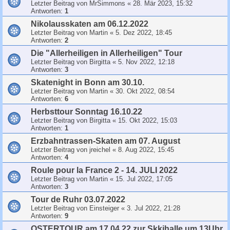
Letzter Beitrag von
MrSimmons
«
28. Mär 2023, 15:32
Antworten:
1
Nikolausskaten am 06.12.2022
Letzter Beitrag von
Martin
«
5. Dez 2022, 18:45
Antworten:
2
Die "Allerheiligen in Allerheiligen" Tour
Letzter Beitrag von
Birgitta
«
5. Nov 2022, 12:18
Antworten:
3
Skatenight in Bonn am 30.10.
Letzter Beitrag von
Martin
«
30. Okt 2022, 08:54
Antworten:
6
Herbsttour Sonntag 16.10.22
Letzter Beitrag von
Birgitta
«
15. Okt 2022, 15:03
Antworten:
1
Erzbahntrassen-Skaten am 07. August
Letzter Beitrag von
jreichel
«
8. Aug 2022, 15:45
Antworten:
4
Roule pour la France 2 - 14. JULI 2022
Letzter Beitrag von
Martin
«
15. Jul 2022, 17:05
Antworten:
3
Tour de Ruhr 03.07.2022
Letzter Beitrag von
Einsteiger
«
3. Jul 2022, 21:28
Antworten:
9
OSTERTOUR am 17.04.22 zur Skkihalle um 13Uhr