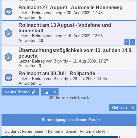
Rollnacht 27. August - Automeile Hoeherweg
Letzter Beitrag von
joerg
«
30. Aug 2009, 17:48
Antworten:
6
Rollnacht am 13 August - Vodafone und
Innenstadt
Letzter Beitrag von
joerg
«
16. Aug 2009, 12:03
Antworten:
19
1
2
Übernachtungsmöglichkeit vom 13. auf den 14.8.
gesucht
Letzter Beitrag von
Bigbirdy
«
11. Aug 2009, 17:27
Antworten:
3
Rollnacht am 30.Juli - Rollparade
Letzter Beitrag von
Bigbirdy
«
28. Jul 2009, 14:35
Antworten:
1
Neues Thema
29 Themen • Seite
1
von
1
Gehe zu
Berechtigungen in diesem Forum
Du darfst
keine
neuen Themen in diesem Forum erstellen.
Du darfst
keine
Antworten zu Themen in diesem Forum erstellen.