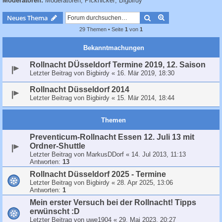
Moderatoren:
Moderatoren
,
Picknicker
,
Bigbirdy
c
h
Suche
Erweiterte Suche
Neues Thema
e
29 Themen • Seite
1
von
1
Bekanntmachungen
Rollnacht DÜsseldorf Termine 2019, 12. Saison
Letzter Beitrag von
Bigbirdy
«
16. Mär 2019, 18:30
Rollnacht Düsseldorf 2014
Letzter Beitrag von
Bigbirdy
«
15. Mär 2014, 18:44
Themen
Preventicum-Rollnacht Essen 12. Juli 13 mit
Ordner-Shuttle
Letzter Beitrag von
MarkusDDorf
«
14. Jul 2013, 11:13
Antworten:
13
Rollnacht Düsseldorf 2025 - Termine
Letzter Beitrag von
Bigbirdy
«
28. Apr 2025, 13:06
Antworten:
1
Mein erster Versuch bei der Rollnacht! Tipps
erwünscht :D
Letzter Beitrag von
uwe1904
«
29. Mai 2023, 20:27