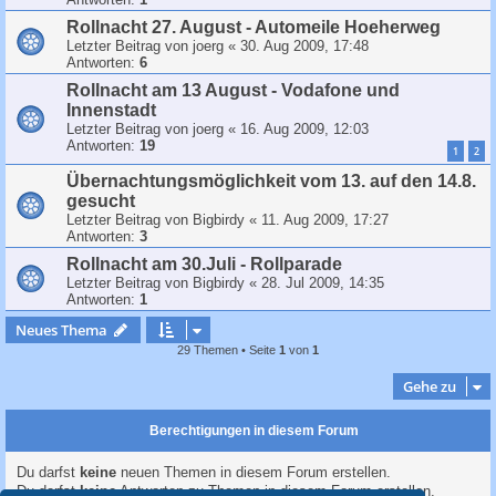
Rollnacht 27. August - Automeile Hoeherweg
Letzter Beitrag von
joerg
«
30. Aug 2009, 17:48
Antworten:
6
Rollnacht am 13 August - Vodafone und
Innenstadt
Letzter Beitrag von
joerg
«
16. Aug 2009, 12:03
Antworten:
19
1
2
Übernachtungsmöglichkeit vom 13. auf den 14.8.
gesucht
Letzter Beitrag von
Bigbirdy
«
11. Aug 2009, 17:27
Antworten:
3
Rollnacht am 30.Juli - Rollparade
Letzter Beitrag von
Bigbirdy
«
28. Jul 2009, 14:35
Antworten:
1
Neues Thema
29 Themen • Seite
1
von
1
Gehe zu
Berechtigungen in diesem Forum
Du darfst
keine
neuen Themen in diesem Forum erstellen.
Du darfst
keine
Antworten zu Themen in diesem Forum erstellen.