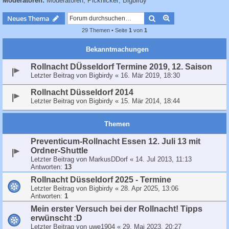
Moderatoren:
Moderatoren
,
Picknicker
,
Bigbirdy
c
h
Suche
Erweiterte Suche
Neues Thema
e
29 Themen • Seite
1
von
1
Bekanntmachungen
Rollnacht DÜsseldorf Termine 2019, 12. Saison
Letzter Beitrag von
Bigbirdy
«
16. Mär 2019, 18:30
Rollnacht Düsseldorf 2014
Letzter Beitrag von
Bigbirdy
«
15. Mär 2014, 18:44
Themen
Preventicum-Rollnacht Essen 12. Juli 13 mit
Ordner-Shuttle
Letzter Beitrag von
MarkusDDorf
«
14. Jul 2013, 11:13
Antworten:
13
Rollnacht Düsseldorf 2025 - Termine
Letzter Beitrag von
Bigbirdy
«
28. Apr 2025, 13:06
Antworten:
1
Mein erster Versuch bei der Rollnacht! Tipps
erwünscht :D
Letzter Beitrag von
uwe1904
«
29. Mai 2023, 20:27