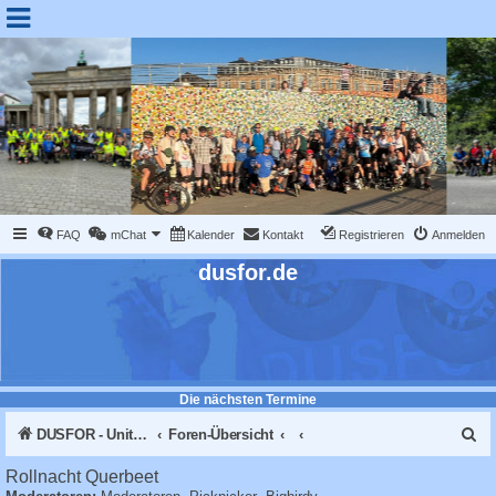
FAQ
mChat
Kalender
Kontakt
Registrieren
Anmelden
dusfor.de
Die nächsten Termine
S
DUSFOR - United Sk8 Nations :: Inline skaten in Düsseldorf
Foren-Übersicht
u
Rollnacht Querbeet