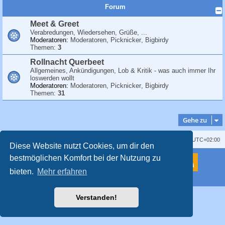
c
Forum
h
Meet & Greet
e
Verabredungen, Wiedersehen, Grüße, ...
Moderatoren:
Moderatoren
,
Picknicker
,
Bigbirdy
Themen:
3
Rollnacht Querbeet
Allgemeines, Ankündigungen, Lob & Kritik - was auch immer Ihr
loswerden wollt
Moderatoren:
Moderatoren
,
Picknicker
,
Bigbirdy
Themen:
31
Gehe zu
Kontakt
Impressum
Alle Cookies löschen
Alle Zeiten sind
UTC+02:00
Diese Website nutzt Cookies, um dir den
bestmöglichen Komfort bei der Nutzung zu
Powered by
phpBB
® Forum Software © phpBB Limited
Deutsche Übersetzung durch
phpBB.de
bieten.
Mehr erfahren
Style
proflat
von ©
Mazeltof
2017
Datenschutz
|
Nutzungsbedingungen
Verstanden!