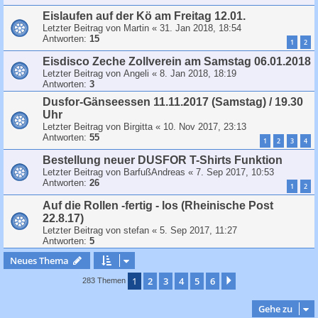
Eislaufen auf der Kö am Freitag 12.01.
Letzter Beitrag von
Martin
«
31. Jan 2018, 18:54
Antworten:
15
1
2
Eisdisco Zeche Zollverein am Samstag 06.01.2018
Letzter Beitrag von
Angeli
«
8. Jan 2018, 18:19
Antworten:
3
Dusfor-Gänseessen 11.11.2017 (Samstag) / 19.30
Uhr
Letzter Beitrag von
Birgitta
«
10. Nov 2017, 23:13
Antworten:
55
1
2
3
4
Bestellung neuer DUSFOR T-Shirts Funktion
Letzter Beitrag von
BarfußAndreas
«
7. Sep 2017, 10:53
Antworten:
26
1
2
Auf die Rollen -fertig - los (Rheinische Post
22.8.17)
Letzter Beitrag von
stefan
«
5. Sep 2017, 11:27
Antworten:
5
Neues Thema
1
2
3
4
5
6
Nächste
283 Themen
Gehe zu