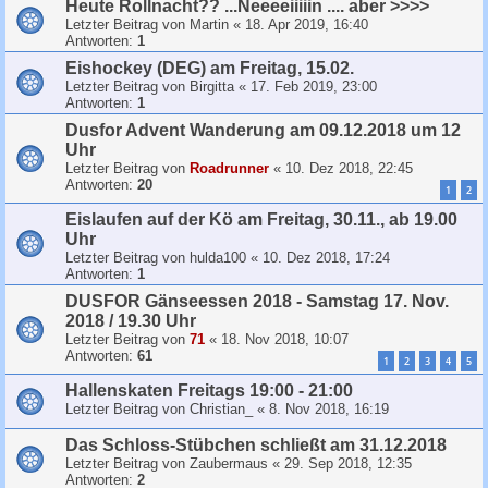
Heute Rollnacht?? ...Neeeeiiiiin .... aber >>>>
Letzter Beitrag von
Martin
«
18. Apr 2019, 16:40
Antworten:
1
Eishockey (DEG) am Freitag, 15.02.
Letzter Beitrag von
Birgitta
«
17. Feb 2019, 23:00
Antworten:
1
Dusfor Advent Wanderung am 09.12.2018 um 12
Uhr
Letzter Beitrag von
Roadrunner
«
10. Dez 2018, 22:45
Antworten:
20
1
2
Eislaufen auf der Kö am Freitag, 30.11., ab 19.00
Uhr
Letzter Beitrag von
hulda100
«
10. Dez 2018, 17:24
Antworten:
1
DUSFOR Gänseessen 2018 - Samstag 17. Nov.
2018 / 19.30 Uhr
Letzter Beitrag von
71
«
18. Nov 2018, 10:07
Antworten:
61
1
2
3
4
5
Hallenskaten Freitags 19:00 - 21:00
Letzter Beitrag von
Christian_
«
8. Nov 2018, 16:19
Das Schloss-Stübchen schließt am 31.12.2018
Letzter Beitrag von
Zaubermaus
«
29. Sep 2018, 12:35
Antworten:
2