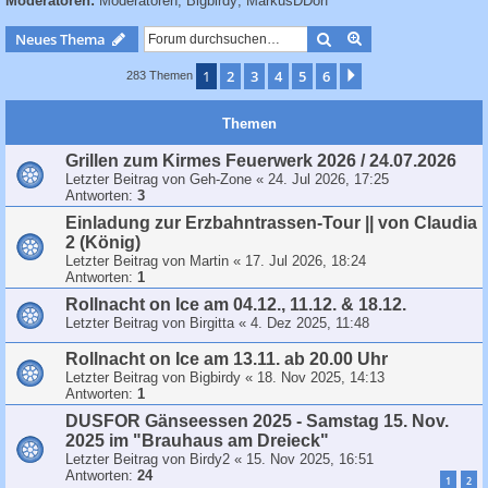
Moderatoren:
Moderatoren
,
Bigbirdy
,
MarkusDDorf
c
h
Suche
Erweiterte Suche
Neues Thema
e
1
2
3
4
5
6
Nächste
283 Themen
Themen
Grillen zum Kirmes Feuerwerk 2026 / 24.07.2026
Letzter Beitrag von
Geh-Zone
«
24. Jul 2026, 17:25
Antworten:
3
Einladung zur Erzbahntrassen-Tour || von Claudia
2 (König)
Letzter Beitrag von
Martin
«
17. Jul 2026, 18:24
Antworten:
1
Rollnacht on Ice am 04.12., 11.12. & 18.12.
Letzter Beitrag von
Birgitta
«
4. Dez 2025, 11:48
Rollnacht on Ice am 13.11. ab 20.00 Uhr
Letzter Beitrag von
Bigbirdy
«
18. Nov 2025, 14:13
Antworten:
1
DUSFOR Gänseessen 2025 - Samstag 15. Nov.
2025 im "Brauhaus am Dreieck"
Letzter Beitrag von
Birdy2
«
15. Nov 2025, 16:51
Antworten:
24
1
2