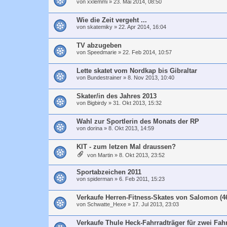
von
xxlemmi
»
23. Mai 2014, 08:50
Wie die Zeit vergeht ...
von
skatemiky
»
22. Apr 2014, 16:04
TV abzugeben
von
Speedmarie
»
22. Feb 2014, 10:57
Lette skatet vom Nordkap bis Gibraltar
von
Bundestrainer
»
8. Nov 2013, 10:40
Skater/in des Jahres 2013
von
Bigbirdy
»
31. Okt 2013, 15:32
Wahl zur Sportlerin des Monats der RP
von
dorina
»
8. Okt 2013, 14:59
KIT - zum letzen Mal draussen?
von
Martin
»
8. Okt 2013, 23:52
Sportabzeichen 2011
von
spiderman
»
6. Feb 2011, 15:23
Verkaufe Herren-Fitness-Skates von Salomon (4
von
Schwatte_Hexe
»
17. Jul 2013, 23:03
Verkaufe Thule Heck-Fahrradträger für zwei Fah