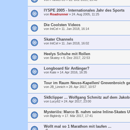
IYSPE 2005 - Internationales Jahr des Sports
von
Roadrunner
»
24. Aug 2005, 11:25
Die Coolsten Videos
von
IntCel
»
11. Jan 2018, 16:14
Skater Channels
von
IntCel
»
11. Jan 2018, 16:02
Heelys Schuhe mit Rollen
von
Skatey
»
6. Dez 2017, 22:53
Longboard für Anfänger?
von
Kate
»
14. Apr 2016, 16:35
Tour im Raum Neuss-Kapellen/ Grevenbroich ge
von
JB_Linnich
»
28. Apr 2017, 10:57
Sk8clipper ... Wolfgang Schmitz auf dem Jako
von
Lucy62
»
24. Apr 2017, 23:00
Mysteriös: Marco B. nahm seine Inline-Skates U
von
Bigbirdy
»
17. Mär 2017, 17:41
Wollt mal so 1 Marathon mit laufen ...