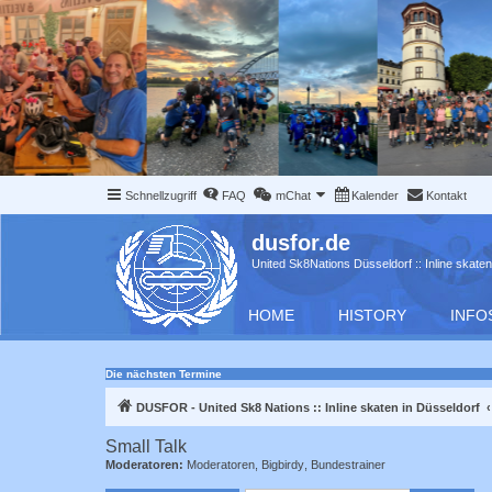
Schnellzugriff
FAQ
mChat
Kalender
Kontakt
dusfor.de
United Sk8Nations Düsseldorf :: Inline skaten
HOME
HISTORY
INFO
Die nächsten Termine
DUSFOR - United Sk8 Nations :: Inline skaten in Düsseldorf
Small Talk
Moderatoren:
Moderatoren
,
Bigbirdy
,
Bundestrainer