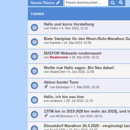
Suche
Erw
Neues Thema
THEMEN
Hallo und kurze Vorstellung
von
Helen
»
4. Nov 2022, 11:15
Biete Startplatz für den Rhein-Ruhr-Marathon D
von
Daniela
»
24. Mai 2014, 15:55
DUSFOR Webseite runderneuert
von
Roadrunner
»
29. Mai 2020, 15:21
Wollte mal Hallo sagen. Bin Neu dabei!
von
SkateChef
»
9. Jun 2020, 11:59
Aktion bunter Turm
von
Einsteiger
»
7. Mai 2020, 15:28
Hallo, ich bin neu hier.
von
nealexey
»
28. Jul 2019, 21:15
13796 km in 2019 (428 km mehr als 2018), und tr
von
MrSimmons
»
1. Jan 2020, 09:41
Düsseldorf Marathon 26.4.2020 - vergünstigt lau
von
Frank2709
»
22. Dez 2019, 13:40