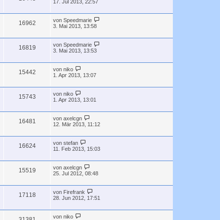
17. Jul 2013, 22:57
von
Speedmarie
16962
3. Mai 2013, 13:58
von
Speedmarie
16819
3. Mai 2013, 13:53
von
niko
15442
1. Apr 2013, 13:07
von
niko
15743
1. Apr 2013, 13:01
von
axelcgn
16481
12. Mär 2013, 11:12
von
stefan
16624
11. Feb 2013, 15:03
von
axelcgn
15519
25. Jul 2012, 08:48
von
Firefrank
17118
28. Jun 2012, 17:51
von
niko
31381