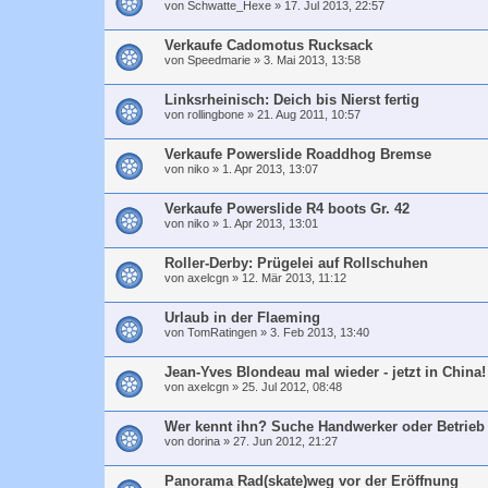
von
Schwatte_Hexe
»
17. Jul 2013, 22:57
Verkaufe Cadomotus Rucksack
von
Speedmarie
»
3. Mai 2013, 13:58
Linksrheinisch: Deich bis Nierst fertig
von
rollingbone
»
21. Aug 2011, 10:57
Verkaufe Powerslide Roaddhog Bremse
von
niko
»
1. Apr 2013, 13:07
Verkaufe Powerslide R4 boots Gr. 42
von
niko
»
1. Apr 2013, 13:01
Roller-Derby: Prügelei auf Rollschuhen
von
axelcgn
»
12. Mär 2013, 11:12
Urlaub in der Flaeming
von
TomRatingen
»
3. Feb 2013, 13:40
Jean-Yves Blondeau mal wieder - jetzt in China!
von
axelcgn
»
25. Jul 2012, 08:48
Wer kennt ihn? Suche Handwerker oder Betrieb 
von
dorina
»
27. Jun 2012, 21:27
Panorama Rad(skate)weg vor der Eröffnung