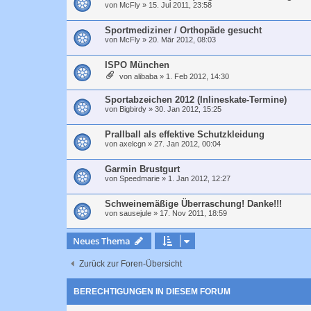
von
McFly
»
15. Jul 2011, 23:58
Sportmediziner / Orthopäde gesucht
von
McFly
»
20. Mär 2012, 08:03
ISPO München
von
alibaba
»
1. Feb 2012, 14:30
Sportabzeichen 2012 (Inlineskate-Termine)
von
Bigbirdy
»
30. Jan 2012, 15:25
Prallball als effektive Schutzkleidung
von
axelcgn
»
27. Jan 2012, 00:04
Garmin Brustgurt
von
Speedmarie
»
1. Jan 2012, 12:27
Schweinemäßige Überraschung! Danke!!!
von
sausejule
»
17. Nov 2011, 18:59
Neues Thema
Zurück zur Foren-Übersicht
BERECHTIGUNGEN IN DIESEM FORUM