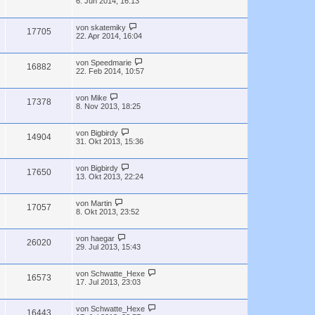
6. Jun 2014, 16:13
von
skatemiky
17705
22. Apr 2014, 16:04
von
Speedmarie
16882
22. Feb 2014, 10:57
von
Mike
17378
8. Nov 2013, 18:25
von
Bigbirdy
14904
31. Okt 2013, 15:36
von
Bigbirdy
17650
13. Okt 2013, 22:24
von
Martin
17057
8. Okt 2013, 23:52
von
haegar
26020
29. Jul 2013, 15:43
von
Schwatte_Hexe
16573
17. Jul 2013, 23:03
von
Schwatte_Hexe
16443