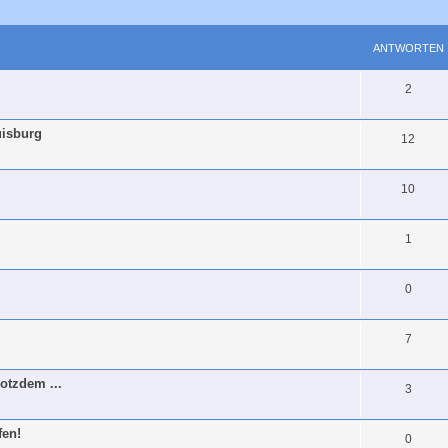
eiterte Suche
ANTWORTEN
2
uisburg
12
10
1
0
7
otzdem ...
3
fen!
0