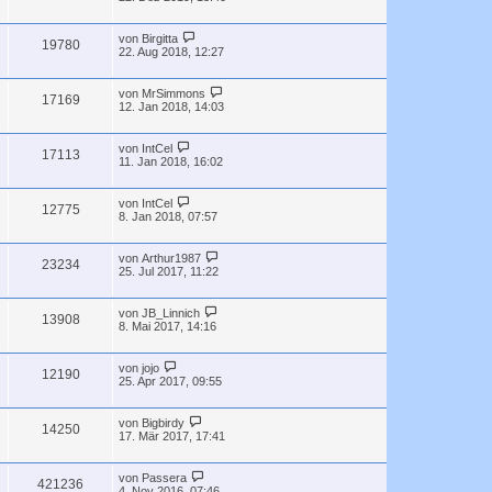
von
Birgitta
19780
22. Aug 2018, 12:27
von
MrSimmons
17169
12. Jan 2018, 14:03
von
IntCel
17113
11. Jan 2018, 16:02
von
IntCel
12775
8. Jan 2018, 07:57
von
Arthur1987
23234
25. Jul 2017, 11:22
von
JB_Linnich
13908
8. Mai 2017, 14:16
von
jojo
12190
25. Apr 2017, 09:55
von
Bigbirdy
14250
17. Mär 2017, 17:41
von
Passera
421236
4. Nov 2016, 07:46