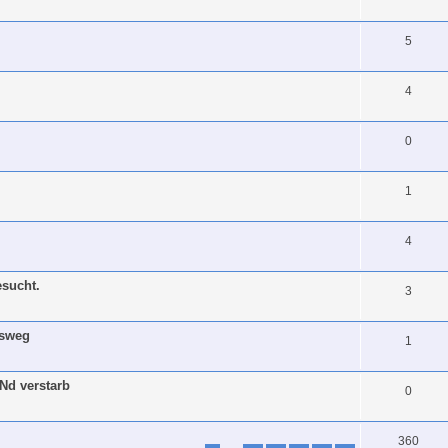
5
4
0
1
4
sucht.
3
bsweg
1
Nd verstarb
0
360