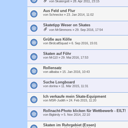
von
Skatergott
»
28. Apr 2011, 23:15
Aus Feld und Flur
von
Schnecke
»
23. Jan 2014, 11:02
Skatetipp Weser on Skates
von
MrSimmons
»
29. Sep 2016, 17:54
Grüße aus Kölle
von
BirdcallSquad
»
6. Sep 2016, 15:01
Skaten auf Föhr
von
Mr110
»
29. Mai 2016, 17:53
Rollensatz
von
alibaba
»
15. Jan 2016, 10:43
Suche Longboard
von
dorina
»
11. Mär 2015, 11:31
Ich verkaufe mein Skate-Equipment
von
MSR-Judith
»
24. Feb 2015, 11:20
Rollnacht-Photo klicken für Wettbewerb - EILT!
von
Bigbirdy
»
5. Nov 2014, 22:10
Skaten im Ruhrgebiet (Essen)