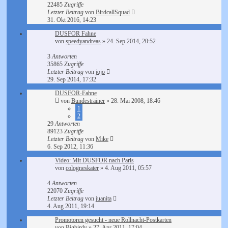
22485
Zugriffe
Letzter Beitrag
von
BirdcallSquad
31. Okt 2016, 14:23
DUSFOR Fahne
von
speedyandreas
»
24. Sep 2014, 20:52
3
Antworten
35865
Zugriffe
Letzter Beitrag
von
jojo
29. Sep 2014, 17:32
DUSFOR-Fahne
von
Bundestrainer
»
28. Mai 2008, 18:46
1
2
29
Antworten
89123
Zugriffe
Letzter Beitrag
von
Mike
6. Sep 2012, 11:36
Video: Mit DUSFOR nach Paris
von
cologneskater
»
4. Aug 2011, 05:57
4
Antworten
22070
Zugriffe
Letzter Beitrag
von
juanita
4. Aug 2011, 19:14
Promotoren gesucht - neue Rollnacht-Postkarten
von
Bigbirdy
»
27. Apr 2011, 17:04