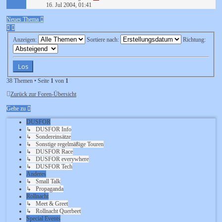
16. Jul 2004, 01:41
Neues Thema
Anzeigen:
Sortiere nach:
Richtung:
38 Themen • Seite
1
von
1
Zurück zur Foren-Übersicht
Gehe zu
DUSFOR
↳ DUSFOR Info
↳ Sondereinsätze
↳ Sonstige regelmäßige Touren
↳ DUSFOR Race
↳ DUSFOR everywhere
↳ DUSFOR Tech
Anderes
↳ Small Talk
↳ Propaganda
Rollnacht
↳ Meet & Greet
↳ Rollnacht Querbeet
Special Events