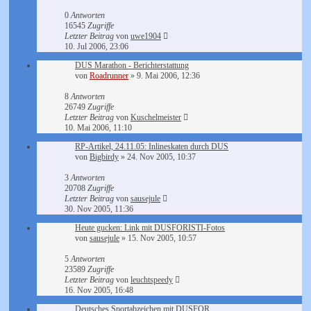
0
Antworten
16545
Zugriffe
Letzter Beitrag
von
uwe1904
10. Jul 2006, 23:06
DUS Marathon - Berichterstattung
von
Roadrunner
»
9. Mai 2006, 12:36
8
Antworten
26749
Zugriffe
Letzter Beitrag
von
Kuschelmeister
10. Mai 2006, 11:10
RP-Artikel, 24.11.05: Inlineskaten durch DUS
von
Bigbirdy
»
24. Nov 2005, 10:37
3
Antworten
20708
Zugriffe
Letzter Beitrag
von
sausejule
30. Nov 2005, 11:36
Heute gucken: Link mit DUSFORISTI-Fotos
von
sausejule
»
15. Nov 2005, 10:57
5
Antworten
23589
Zugriffe
Letzter Beitrag
von
leuchtspeedy
16. Nov 2005, 16:48
Deutsches Sportabzeichen mit DUSFOR