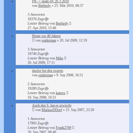
PR -> skate-IN 26.3.2010
von
Bigbirdy
»
25. Mär 2010, 08:37
3
Antworten
18376
Zugriffe
Letzter Beitrag
von
Bigbirdy
27. Apr 2010, 15:46
Heute vor 40 Jahren
von
spiderman
»
20. Jul 2009, 12:19
3
Antworten
19740
Zugriffe
Letzter Beitrag
von
Mike
20. Jul 2009, 17:11
dusfor bei den experts
von
spiderman
»
9. Sep 2008, 16:51
2
Antworten
19289
Zugriffe
Letzter Beitrag
von
katerrs
10. Sep 2008, 16:51
Auch den S. hat es erwischt
von
MarkusDDorf
»
25. Sep 2007, 23:20
1
Antworten
17993
Zugriffe
Letzter Beitrag
von
Frank2709
26. Sep 2007, 08:40