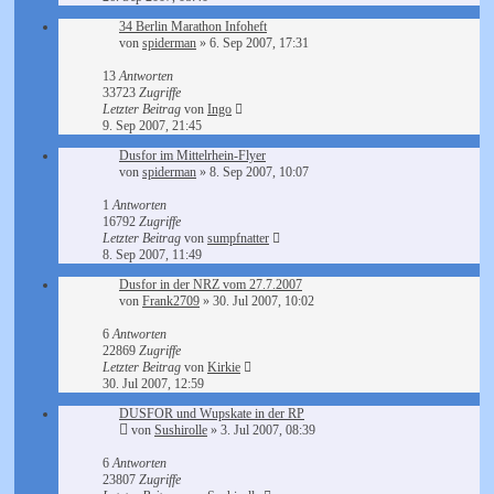
34 Berlin Marathon Infoheft
von
spiderman
»
6. Sep 2007, 17:31
13
Antworten
33723
Zugriffe
Letzter Beitrag
von
Ingo
9. Sep 2007, 21:45
Dusfor im Mittelrhein-Flyer
von
spiderman
»
8. Sep 2007, 10:07
1
Antworten
16792
Zugriffe
Letzter Beitrag
von
sumpfnatter
8. Sep 2007, 11:49
Dusfor in der NRZ vom 27.7.2007
von
Frank2709
»
30. Jul 2007, 10:02
6
Antworten
22869
Zugriffe
Letzter Beitrag
von
Kirkie
30. Jul 2007, 12:59
DUSFOR und Wupskate in der RP
von
Sushirolle
»
3. Jul 2007, 08:39
6
Antworten
23807
Zugriffe