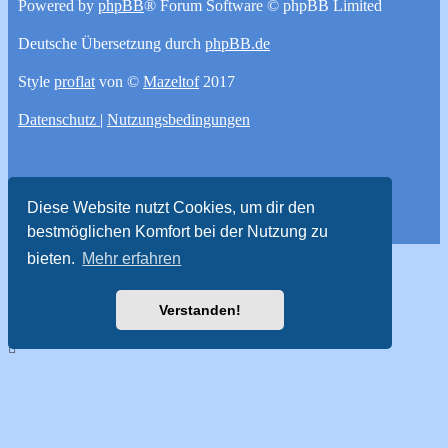
Powered by
phpBB
® Forum Software © phpBB Limited
Deutsche Übersetzung durch
phpBB.de
Style
proflat
von ©
Mazeltof
2017
Datenschutz
|
Nutzungsbedingungen
Diese Website nutzt Cookies, um dir den
bestmöglichen Komfort bei der Nutzung zu
bieten.
Mehr erfahren
Verstanden!