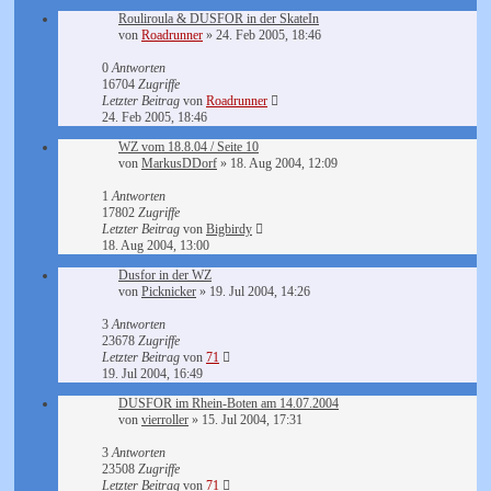
Rouliroula & DUSFOR in der SkateIn
von
Roadrunner
»
24. Feb 2005, 18:46
0
Antworten
16704
Zugriffe
Letzter Beitrag
von
Roadrunner
24. Feb 2005, 18:46
WZ vom 18.8.04 / Seite 10
von
MarkusDDorf
»
18. Aug 2004, 12:09
1
Antworten
17802
Zugriffe
Letzter Beitrag
von
Bigbirdy
18. Aug 2004, 13:00
Dusfor in der WZ
von
Picknicker
»
19. Jul 2004, 14:26
3
Antworten
23678
Zugriffe
Letzter Beitrag
von
71
19. Jul 2004, 16:49
DUSFOR im Rhein-Boten am 14.07.2004
von
vierroller
»
15. Jul 2004, 17:31
3
Antworten
23508
Zugriffe
Letzter Beitrag
von
71