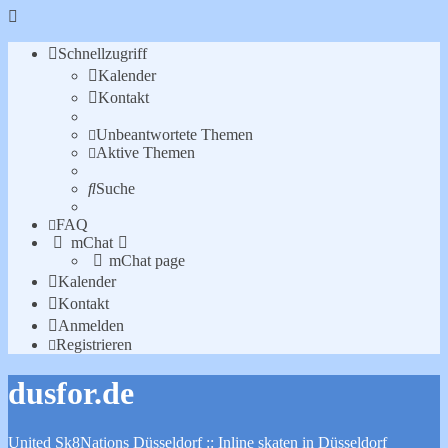
Schnellzugriff
Kalender
Kontakt
Unbeantwortete Themen
Aktive Themen
Suche
FAQ
mChat
mChat page
Kalender
Kontakt
Anmelden
Registrieren
dusfor.de
United Sk8Nations Düsseldorf :: Inline skaten in Düsseldorf