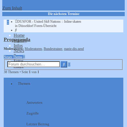
Zum Inhalt
Die nächsten Termine
DUSFOR - United Sk8 Nations :: Inline skaten
Erweiterte
in Düsseldorf
Foren-Übersicht
Suche
Suche
Home
Propaganda
History
Infos
Moderatoren:
Moderatoren
,
Bundestrainer
,
marie-dix-neuf
News
Presse
Neues Thema
Fotos
Erweiterte
Suche
Maps
Suche
38 Themen • Seite
1
von
1
Themen
Antworten
Zugriffe
Letzter Beitrag