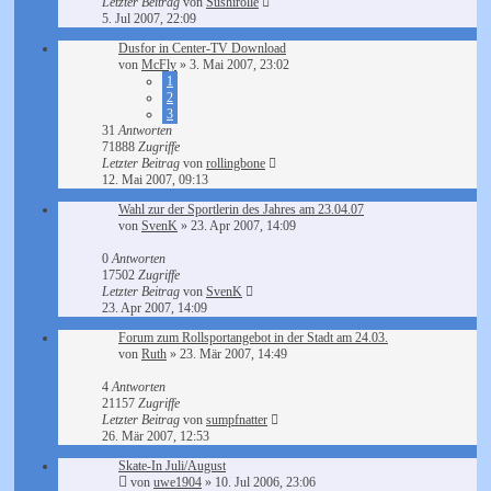
Letzter Beitrag
von
Sushirolle
5. Jul 2007, 22:09
Dusfor in Center-TV Download
von
McFly
»
3. Mai 2007, 23:02
1
2
3
31
Antworten
71888
Zugriffe
Letzter Beitrag
von
rollingbone
12. Mai 2007, 09:13
Wahl zur der Sportlerin des Jahres am 23.04.07
von
SvenK
»
23. Apr 2007, 14:09
0
Antworten
17502
Zugriffe
Letzter Beitrag
von
SvenK
23. Apr 2007, 14:09
Forum zum Rollsportangebot in der Stadt am 24.03.
von
Ruth
»
23. Mär 2007, 14:49
4
Antworten
21157
Zugriffe
Letzter Beitrag
von
sumpfnatter
26. Mär 2007, 12:53
Skate-In Juli/August
von
uwe1904
»
10. Jul 2006, 23:06