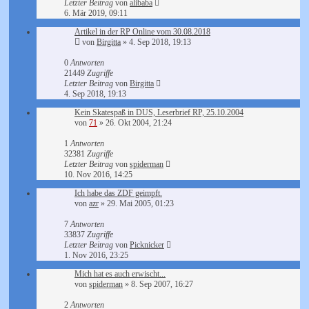
Letzter Beitrag
von
alibaba
6. Mär 2019, 09:11
Artikel in der RP Online vom 30.08.2018
von
Birgitta
»
4. Sep 2018, 19:13
0
Antworten
21449
Zugriffe
Letzter Beitrag
von
Birgitta
4. Sep 2018, 19:13
Kein Skatespaß in DUS, Leserbrief RP, 25.10.2004
von
71
»
26. Okt 2004, 21:24
1
Antworten
32381
Zugriffe
Letzter Beitrag
von
spiderman
10. Nov 2016, 14:25
Ich habe das ZDF geimpft.
von
azr
»
29. Mai 2005, 01:23
7
Antworten
33837
Zugriffe
Letzter Beitrag
von
Picknicker
1. Nov 2016, 23:25
Mich hat es auch erwischt...
von
spiderman
»
8. Sep 2007, 16:27
2
Antworten