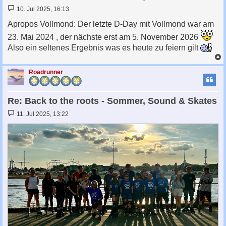
B
10. Jul 2025, 16:13
e
i
Apropos Vollmond: Der letzte D-Day mit Vollmond war am
t
r
23. Mai 2024 , der nächste erst am 5. November 2026
a
Also ein seltenes Ergebnis was es heute zu feiern gilt
g
c
Roadrunner
Re: Back to the roots - Sommer, Sound & Skates
B
11. Jul 2025, 13:22
e
i
t
r
a
g