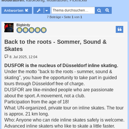
Moderatoren:
karokoenig
,
Moderatoren
,
Picknicker
c
h
Suche
Erweiterte
Antworten
e
7 Beiträge • Seite
1
von
1
Bigbirdy
Back to the roots - Sommer, Sound &
Skates
B
8. Jul 2025, 12:04
e
i
DUSFOR is the nucleus of Düsseldorf inline skating.
t
Under the motto "back to the roots - summer, sound &
r
a
skating", you have the opportunity to take part in guided
g
tours through Düsseldorf free of charge.
DUSFOR are like-minded people who are passionate
about the sport. A movement, not a club.
Participation from the age of 18!
What: UN-organized, private tour on inline skates. The tour
is approx. 21 km long.
Who: Anyone who can ride inline skates safely is welcome.
Advanced inline skaters who like to skate a little faster.