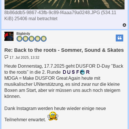
8b86ddb5-9867-43fb-9c89-f4aaa79a0248.JPG (534.11
KiB) 25406 mal betrachtet
c
Bigbirdy
Re: Back to the roots - Sommer, Sound & Skates
B
17. Jul 2025, 13:32
e
i
Heute Donnerstag, 17.7.2025 geht DUSFOR D-Day "Back
t
to the roots" in die 2. Runde
r
a
MDGA = Make DUSFOR Great Again heute mit
g
musikalischer UNterstützung, es sind zwar nur die kleine
Boxen am Start, aber wir müssen uns auch noch steigern
können.
Dank Instagram werden heute wieder einige neue
Teilnehmer erwartet.