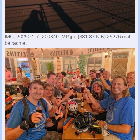
IMG_20250717_200840_MP.jpg (381.87 KiB) 25276 mal
betrachtet