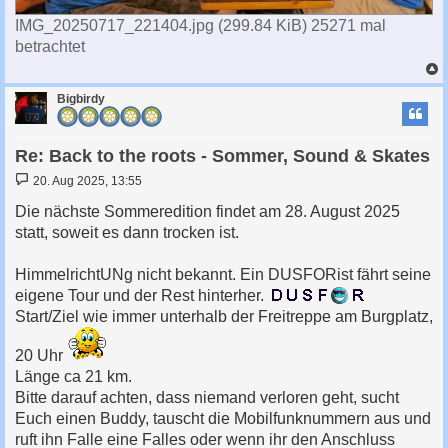
IMG_20250717_221404.jpg (299.84 KiB) 25271 mal
betrachtet
c
Bigbirdy
Re: Back to the roots - Sommer, Sound & Skates
B
20. Aug 2025, 13:55
e
i
Die nächste Sommeredition findet am 28. August 2025
t
statt, soweit es dann trocken ist.
r
a
g
HimmelrichtUNg nicht bekannt. Ein DUSFORist fährt seine
eigene Tour und der Rest hinterher.
Start/Ziel wie immer unterhalb der Freitreppe am Burgplatz,
20 Uhr
Länge ca 21 km.
Bitte darauf achten, dass niemand verloren geht, sucht
Euch einen Buddy, tauscht die Mobilfunknummern aus und
ruft ihn Falle eine Falles oder wenn ihr den Anschluss