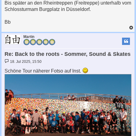
Bis später an den Rheintreppen (Freitreppe) unterhalb vom
Schlossturmam Burgplatz in Düsseldorf.
Bb
c
Martin
Re: Back to the roots - Sommer, Sound & Skates
B
18. Jul 2025, 15:50
e
i
Schöne Tour näherer Fotso auf Inst.
t
r
a
g