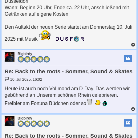
Düsseldorf
Wann: Beginn 20 Uhr, Ende ca. 22 Uhr, anschließend mit
Getränken auf eigene Kosten
Den Auftakt der neuen Serie startet am Donnerstag 10. Juli
2025 mit Musik
c
Bigbirdy
Re: Back to the roots - Sommer, Sound & Skates
B
10. Jul 2025, 16:02
e
i
Heute ist auch noch Vollmond am D-Day. Das werden wir
t
gebührend an Unserem schönen Rhein celebrieren.
r
a
Freibier am Fortuna Büdchen oder so
g
c
Bigbirdy
Re: Back to the roots - Sommer, Sound & Skates