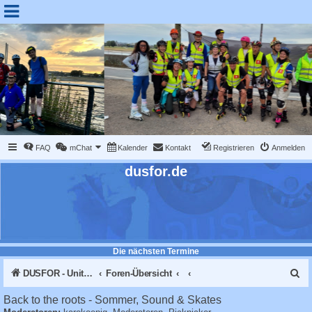
FAQ
mChat
Kalender
Kontakt
Registrieren
Anmelden
dusfor.de
Die nächsten Termine
S
DUSFOR - United Sk8 Nations :: Inline skaten in Düsseldorf
Foren-Übersicht
u
Back to the roots - Sommer, Sound & Skates