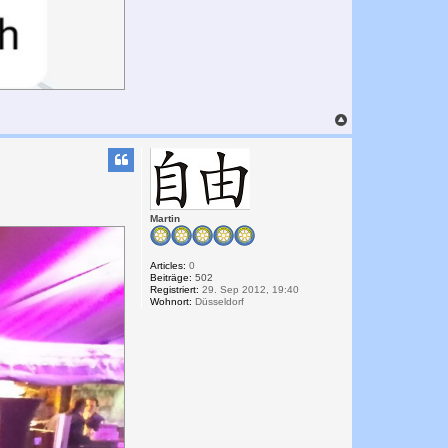
N
a
c
h
o
b
e
n
Martin
Articles:
0
Beiträge:
502
Registriert:
29. Sep 2012, 19:40
Wohnort:
Düsseldorf