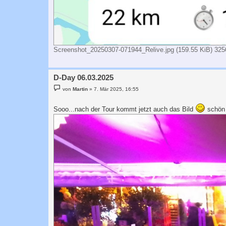
Screenshot_20250307-071944_Relive.jpg (159.55 KiB) 3256
D-Day 06.03.2025
B
von
Martin
»
7. Mär 2025, 16:55
e
i
t
Sooo...nach der Tour kommt jetzt auch das Bild
schön 
r
a
g