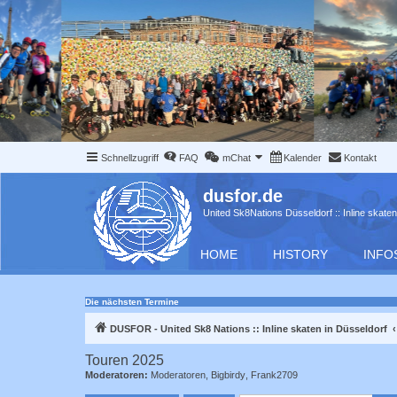
Schnellzugriff
FAQ
mChat
Kalender
Kontakt
dusfor.de
United Sk8Nations Düsseldorf :: Inline skaten
HOME
HISTORY
INFO
Die nächsten Termine
DUSFOR - United Sk8 Nations :: Inline skaten in Düsseldorf
Touren 2025
Moderatoren:
Moderatoren
,
Bigbirdy
,
Frank2709