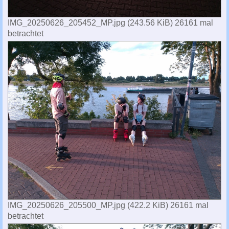
IMG_20250626_205452_MP.jpg (243.56 KiB) 26161 mal
betrachtet
IMG_20250626_205500_MP.jpg (422.2 KiB) 26161 mal
betrachtet