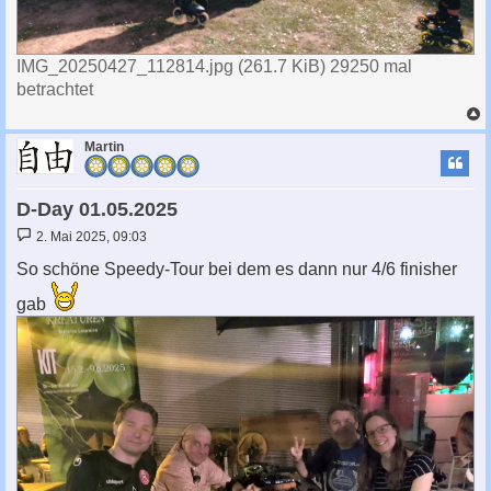
IMG_20250427_112814.jpg (261.7 KiB) 29250 mal
betrachtet
c
Martin
D-Day 01.05.2025
B
2. Mai 2025, 09:03
e
i
So schöne Speedy-Tour bei dem es dann nur 4/6 finisher
t
r
gab
a
g