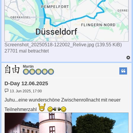
Screenshot_20250518-122002_Relive.jpg (139.55 KiB)
27701 mal betrachtet
c
Martin
D-Day 12.06.2025
B
13. Jun 2025, 17:00
e
i
Juhu...eine wunderschöne Zwischenrollnacht mit neuer
t
r
Teilnehmerzahl
a
g