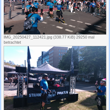
IMG_20250427_112421.jpg (338.77 KiB) 29250 mal
betrachtet