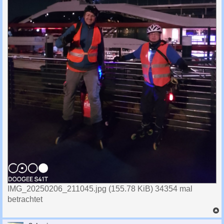
IMG_20250206_211045.jpg (155.78 KiB) 34354 mal
betrachtet