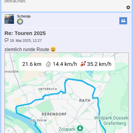
betrachtet
c
Schenja
Re: Touren 2025
B
18. Mai 2025, 12:27
e
i
ziemlich runde Route
t
r
a
g