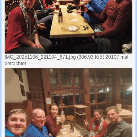
IMG_20251106_221104_671.jpg (306.93 KiB) 20107 mal
betrachtet