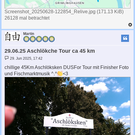
Screenshot_20250628-122854_Relive.jpg (171.13 KiB)
26128 mal betrachtet
c
Martin
29.06.25 Aschlökche Tour ca 45 km
B
29. Jun 2025, 17:42
e
i
chillige 45Km Aschlöksken DUSFor Tour mit Finisher Foto
t
und Fischmarktmusik ^.^
<3
r
a
g