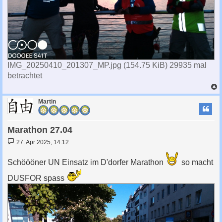
IMG_20250410_201307_MP.jpg (154.75 KiB) 29935 mal
betrachtet
c
Martin
Marathon 27.04
B
27. Apr 2025, 14:12
e
i
t
Schöööner UN Einsatz im D'dorfer Marathon
so macht
r
a
DUSFOR spass
g