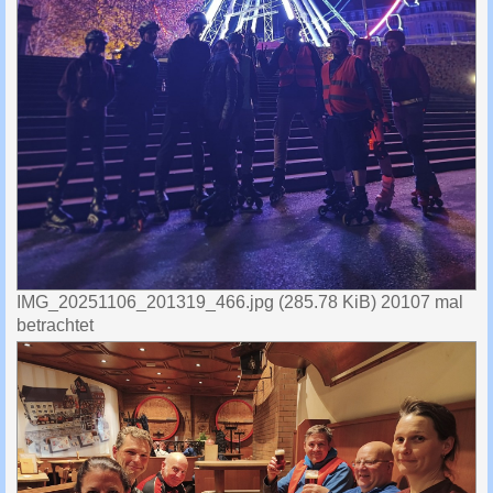
IMG_20251106_201319_466.jpg (285.78 KiB) 20107 mal
betrachtet