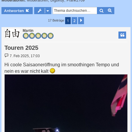
Moderatoren:
Moderatoren
,
Bigbirdy
,
Frank2709
c
h
Suche
Erweiterte
Antworten
e
1
2
Nächste
17 Beiträge
Martin
Touren 2025
B
7. Feb 2025, 17:03
e
i
Hi coole Saisaoneröffnung im smoothingen Tempo und
t
nein es war nicht kalt
r
a
g