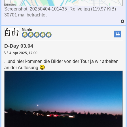
Screenshot_20250404-101435_Relive.jpg (119.97 KiB)
30701 mal betrachtet
c
Martin
D-Day 03.04
B
4. Apr 2025, 17:00
e
i
...und hier kommen die Bilder von der Tour ja wir arbeiten
t
an der Auflösung
r
a
g