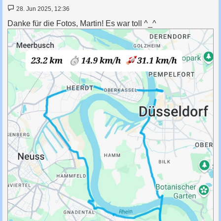
B
28. Jun 2025, 12:36
e
i
Danke für die Fotos, Martin! Es war toll ^_^
t
r
a
g