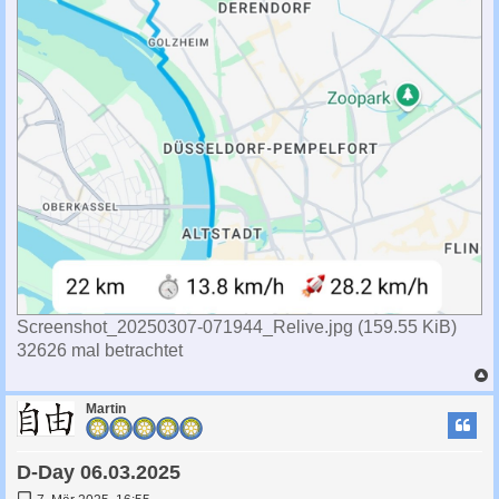
Screenshot_20250307-071944_Relive.jpg (159.55 KiB)
32626 mal betrachtet
c
Martin
D-Day 06.03.2025
B