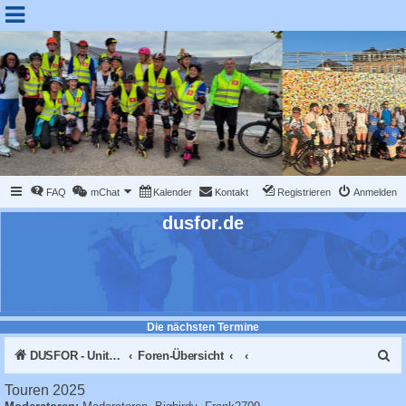
FAQ
mChat
Kalender
Kontakt
Registrieren
Anmelden
dusfor.de
Die nächsten Termine
S
DUSFOR - United Sk8 Nations :: Inline skaten in Düsseldorf
Foren-Übersicht
u
Touren 2025