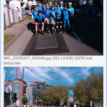
IMG_20250427_094348.jpg (381.13 KiB) 29250 mal
betrachtet