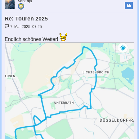
c
Schenja
Re: Touren 2025
B
7. Mär 2025, 07:25
e
i
t
Endlich schönes Wetter!
r
a
g