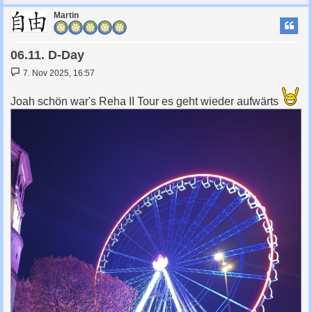
c
Martin
06.11. D-Day
B
7. Nov 2025, 16:57
e
i
t
Joah schön war's Reha II Tour es geht wieder aufwärts
r
a
g