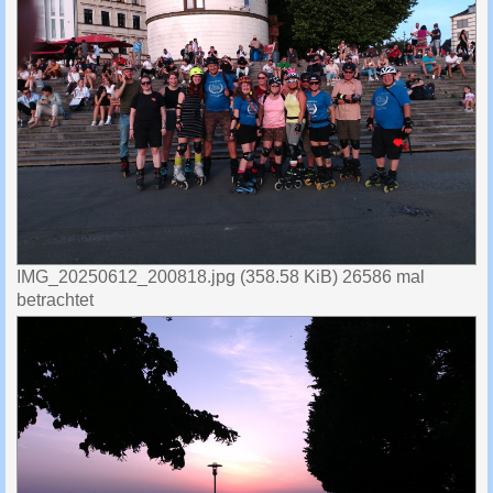
IMG_20250612_200818.jpg (358.58 KiB) 26586 mal
betrachtet