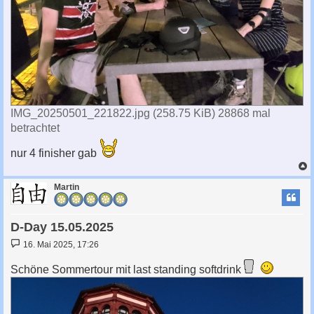
IMG_20250501_221822.jpg (258.75 KiB) 28868 mal
betrachtet
nur 4 finisher gab
c
Martin
D-Day 15.05.2025
B
16. Mai 2025, 17:26
e
i
Schöne Sommertour mit last standing softdrink
t
r
a
g