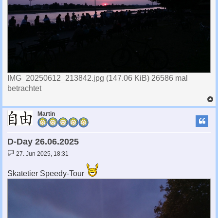
IMG_20250612_213842.jpg (147.06 KiB) 26586 mal
betrachtet
c
Martin
D-Day 26.06.2025
B
27. Jun 2025, 18:31
e
i
t
Skatetier Speedy-Tour
r
a
g