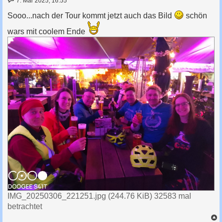
7. Mär 2025, 16:55
e
i
Sooo...nach der Tour kommt jetzt auch das Bild
schön
t
r
wars mit coolem Ende
a
g
IMG_20250306_221251.jpg (244.76 KiB) 32583 mal
betrachtet