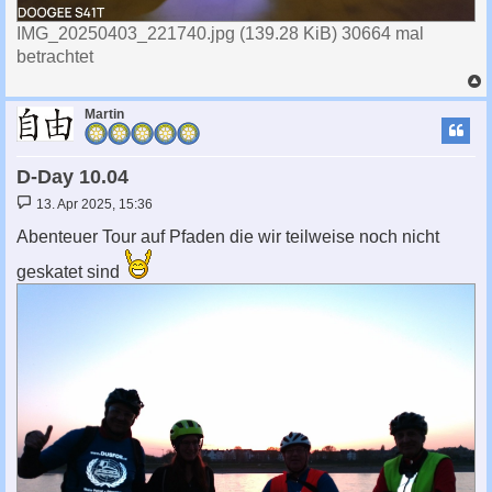
IMG_20250403_221740.jpg (139.28 KiB) 30664 mal
betrachtet
c
Martin
D-Day 10.04
B
13. Apr 2025, 15:36
e
i
Abenteuer Tour auf Pfaden die wir teilweise noch nicht
t
r
geskatet sind
a
g