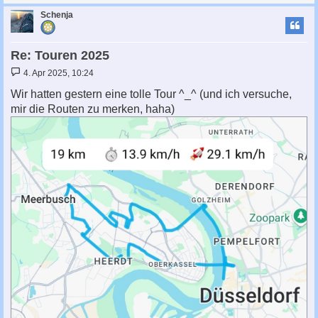
c
Schenja
Re: Touren 2025
B
4. Apr 2025, 10:24
e
i
Wir hatten gestern eine tolle Tour ^_^ (und ich versuche,
t
mir die Routen zu merken, haha)
r
a
g