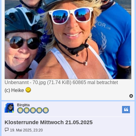
Unbenannt - 70.jpg (71.74 KiB) 60865 mal betrachtet
(c) Heike
c
Birgitta
Klosterrunde Mittwoch 21.05.2025
B
19. Mai 2025, 23:20
e