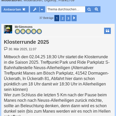
Moderatoren:
Moderatoren
,
Bigbirdy
,
Frank2709
c
h
Suche
Erweiterte
Antworten
e
1
2
3
Nächste
37 Beiträge
MrSimmons
Klosterrunde 2025
B
30. Mär 2025, 11:07
e
i
Mittwoch den 02.04.25 18:30 Uhr startet die Klosterrunde
t
in die Saison 2025. Treffpunkt Park und Ride Parkplatz S-
r
a
Bahnhaltestelle Neuss-Allerheiligen (Alternativer
g
Treffpunkt Manes am Bösch Parkplatz, 41542 Dormagen-
Ückerath, In Ückerath 81, Abfahrt hier dann schon
pünktlich um 18 Uhr damit wir 18:30 Uhr in Allerheiligen
sein können)
Wer zum Schluss die letzten 5 Km nach der Pause beim
Manes noch nach Neuss-Allerheiligen zurück möchte,
sollte an Beleuchtung denken, denn dann wird es schon
dunkel sein (bis zum Manes werden wir es noch im Hellen