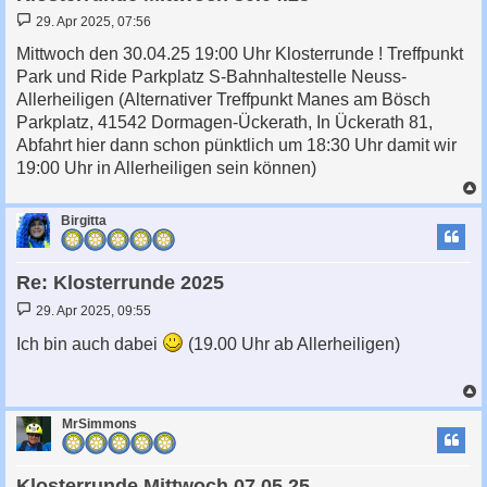
B
29. Apr 2025, 07:56
e
i
Mittwoch den 30.04.25 19:00 Uhr Klosterrunde ! Treffpunkt
t
Park und Ride Parkplatz S-Bahnhaltestelle Neuss-
r
a
Allerheiligen (Alternativer Treffpunkt Manes am Bösch
g
Parkplatz, 41542 Dormagen-Ückerath, In Ückerath 81,
Abfahrt hier dann schon pünktlich um 18:30 Uhr damit wir
19:00 Uhr in Allerheiligen sein können)
c
Birgitta
Re: Klosterrunde 2025
B
29. Apr 2025, 09:55
e
i
Ich bin auch dabei
(19.00 Uhr ab Allerheiligen)
t
r
a
g
c
MrSimmons
Klosterrunde Mittwoch 07.05.25