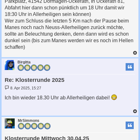
Parkplatz, 41542 Dormagen-Ückerath, In Ückerath 81,
Abfahrt hier dann schon pünktlich um 18 Uhr damit wir
18:30 Uhr in Allerheiligen sein können)
Wer zum Schluss die letzten 5 Km nach der Pause beim
Manes noch nach Neuss-Allerheiligen zurück möchte,
sollte an Beleuchtung denken, denn dann wird es schon
dunkel sein (bis zum Manes werden wir es noch im Hellen
schaffen)
c
Birgitta
Re: Klosterrunde 2025
B
8. Apr 2025, 15:27
e
i
Ich bin wieder 18.30 Uhr ab Allerheiligen dabei!
t
r
a
g
c
MrSimmons
Klosterrunde Mittwoch 30.04.25