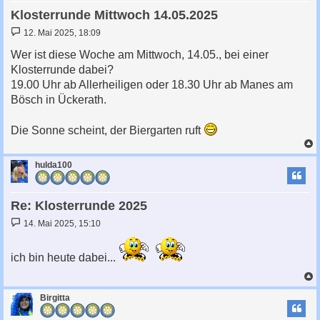
Klosterrunde Mittwoch 14.05.2025
B
12. Mai 2025, 18:09
e
i
Wer ist diese Woche am Mittwoch, 14.05., bei einer
t
Klosterrunde dabei?
r
a
19.00 Uhr ab Allerheiligen oder 18.30 Uhr ab Manes am
g
Bösch in Ückerath.
Die Sonne scheint, der Biergarten ruft
c
hulda100
Re: Klosterrunde 2025
B
14. Mai 2025, 15:10
e
i
t
ich bin heute dabei...
r
a
g
c
Birgitta