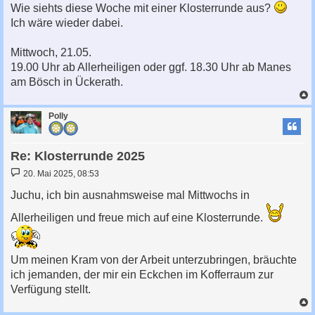
i
Wie siehts diese Woche mit einer Klosterrunde aus?
t
Ich wäre wieder dabei.
r
a
g
Mittwoch, 21.05.
19.00 Uhr ab Allerheiligen oder ggf. 18.30 Uhr ab Manes
am Bösch in Ückerath.
c
Polly
Re: Klosterrunde 2025
B
20. Mai 2025, 08:53
e
i
Juchu, ich bin ausnahmsweise mal Mittwochs in
t
r
Allerheiligen und freue mich auf eine Klosterrunde.
a
g
Um meinen Kram von der Arbeit unterzubringen, bräuchte
ich jemanden, der mir ein Eckchen im Kofferraum zur
Verfügung stellt.