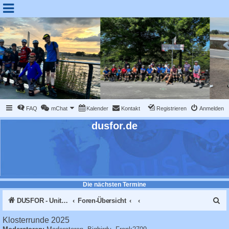
FAQ
mChat
Kalender
Kontakt
Registrieren
Anmelden
dusfor.de
Die nächsten Termine
S
DUSFOR - United Sk8 Nations :: Inline skaten in Düsseldorf
Foren-Übersicht
u
Klosterrunde 2025