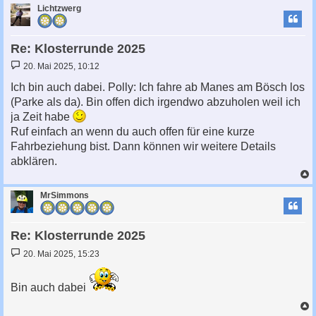
c
Lichtzwerg
Re: Klosterrunde 2025
B
20. Mai 2025, 10:12
e
i
Ich bin auch dabei. Polly: Ich fahre ab Manes am Bösch los
t
(Parke als da). Bin offen dich irgendwo abzuholen weil ich
r
a
ja Zeit habe
g
Ruf einfach an wenn du auch offen für eine kurze
Fahrbeziehung bist. Dann können wir weitere Details
abklären.
c
MrSimmons
Re: Klosterrunde 2025
B
20. Mai 2025, 15:23
e
i
t
Bin auch dabei
r
a
g