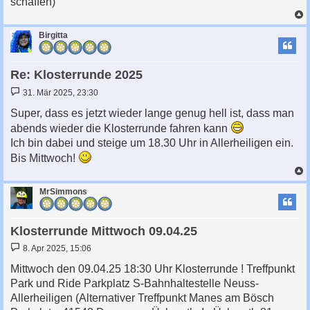
schaffen)
c
Birgitta
Re: Klosterrunde 2025
B
31. Mär 2025, 23:30
e
i
Super, dass es jetzt wieder lange genug hell ist, dass man
t
abends wieder die Klosterrunde fahren kann
r
a
Ich bin dabei und steige um 18.30 Uhr in Allerheiligen ein.
g
Bis Mittwoch!
c
MrSimmons
Klosterrunde Mittwoch 09.04.25
B
8. Apr 2025, 15:06
e
i
Mittwoch den 09.04.25 18:30 Uhr Klosterrunde ! Treffpunkt
t
Park und Ride Parkplatz S-Bahnhaltestelle Neuss-
r
a
Allerheiligen (Alternativer Treffpunkt Manes am Bösch
g