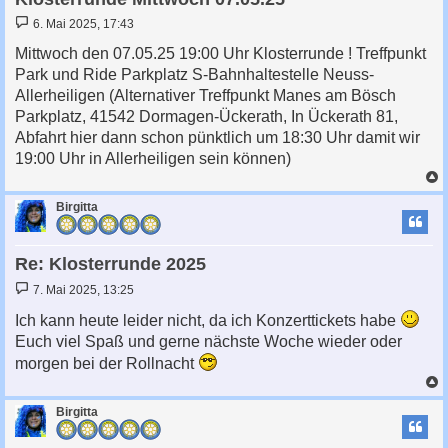
B
6. Mai 2025, 17:43
e
i
Mittwoch den 07.05.25 19:00 Uhr Klosterrunde ! Treffpunkt
t
Park und Ride Parkplatz S-Bahnhaltestelle Neuss-
r
a
Allerheiligen (Alternativer Treffpunkt Manes am Bösch
g
Parkplatz, 41542 Dormagen-Ückerath, In Ückerath 81,
Abfahrt hier dann schon pünktlich um 18:30 Uhr damit wir
19:00 Uhr in Allerheiligen sein können)
c
Birgitta
Re: Klosterrunde 2025
B
7. Mai 2025, 13:25
e
i
Ich kann heute leider nicht, da ich Konzerttickets habe
t
Euch viel Spaß und gerne nächste Woche wieder oder
r
a
morgen bei der Rollnacht
g
c
Birgitta