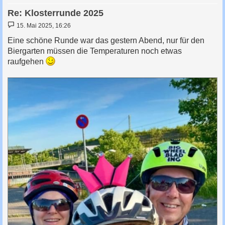
Re: Klosterrunde 2025
B
15. Mai 2025, 16:26
e
i
Eine schöne Runde war das gestern Abend, nur für den
t
Biergarten müssen die Temperaturen noch etwas
r
a
raufgehen
g