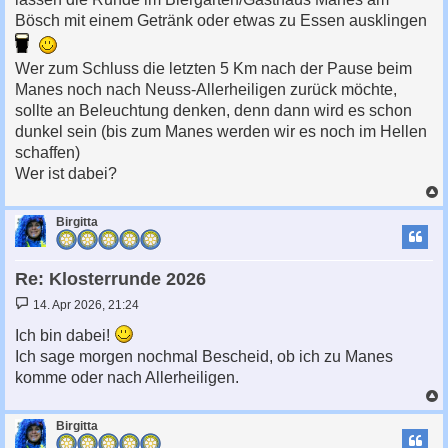
Bösch mit einem Getränk oder etwas zu Essen ausklingen
Wer zum Schluss die letzten 5 Km nach der Pause beim
Manes noch nach Neuss-Allerheiligen zurück möchte,
sollte an Beleuchtung denken, denn dann wird es schon
dunkel sein (bis zum Manes werden wir es noch im Hellen
schaffen)
Wer ist dabei?
c
Birgitta
Re: Klosterrunde 2026
B
14. Apr 2026, 21:24
e
i
Ich bin dabei!
t
Ich sage morgen nochmal Bescheid, ob ich zu Manes
r
a
komme oder nach Allerheiligen.
g
c
Birgitta