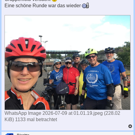
r
a
Eine schöne Runde war das wieder
g
WhatsApp Image 2026-07-09 at 01.01.19.jpeg (228.02
KiB) 1133 mal betrachtet
c