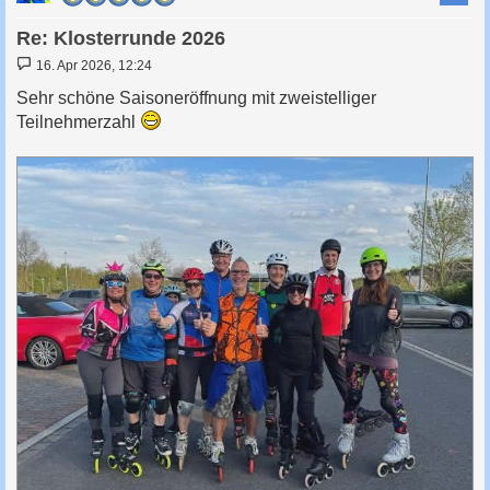
Re: Klosterrunde 2026
B
16. Apr 2026, 12:24
e
i
Sehr schöne Saisoneröffnung mit zweistelliger
t
Teilnehmerzahl
r
a
g