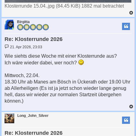
Klosterrunde 15.04..jpg (84.45 KiB) 1882 mal betrachtet
c
Birgitta
Re: Klosterrunde 2026
B
21. Apr 2026, 23:03
e
i
Wie siehts diese Woche mit einer Klosterrunde aus?
t
Ich wäre wieder dabei, wer noch?
r
a
g
Mittwoch, 22.04.
18.30 Uhr ab Manes am Bösch in Ückerath oder 19.00 Uhr
ab Allerheiligen (Es ist ja jetzt schon wieder lange genug
hell, dass wir wieder zur normalen Startzeit übergehen
können.)
c
Long_John_Silver
Re: Klosterrunde 2026