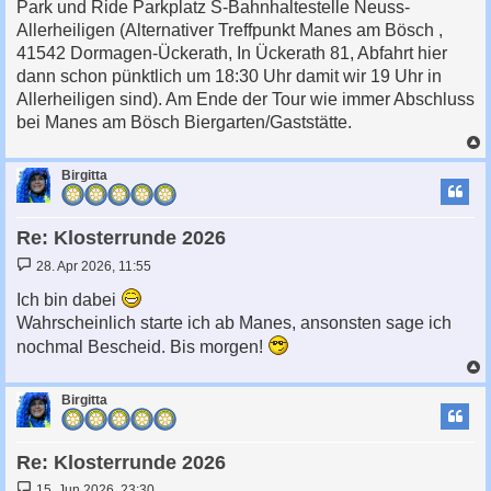
Park und Ride Parkplatz S-Bahnhaltestelle Neuss-
r
a
Allerheiligen (Alternativer Treffpunkt Manes am Bösch ,
g
41542 Dormagen-Ückerath, In Ückerath 81, Abfahrt hier
dann schon pünktlich um 18:30 Uhr damit wir 19 Uhr in
Allerheiligen sind). Am Ende der Tour wie immer Abschluss
bei Manes am Bösch Biergarten/Gaststätte.
c
Birgitta
Re: Klosterrunde 2026
B
28. Apr 2026, 11:55
e
i
Ich bin dabei
t
Wahrscheinlich starte ich ab Manes, ansonsten sage ich
r
a
nochmal Bescheid. Bis morgen!
g
c
Birgitta
Re: Klosterrunde 2026
B
15. Jun 2026, 23:30