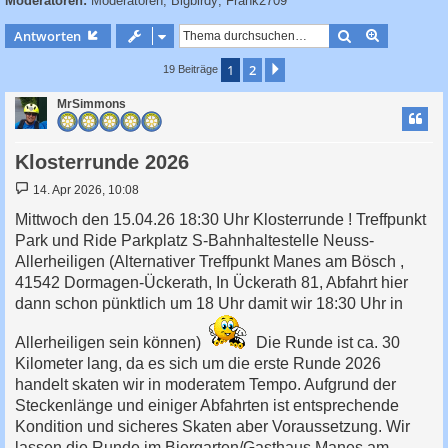
Moderatoren:
Moderatoren
,
Bigbirdy
,
Frank2709
c
h
Suche
Erweiterte
Antworten
e
1
2
Nächste
19 Beiträge
MrSimmons
Klosterrunde 2026
B
14. Apr 2026, 10:08
e
i
Mittwoch den 15.04.26 18:30 Uhr Klosterrunde ! Treffpunkt
t
Park und Ride Parkplatz S-Bahnhaltestelle Neuss-
r
a
Allerheiligen (Alternativer Treffpunkt Manes am Bösch ,
g
41542 Dormagen-Ückerath, In Ückerath 81, Abfahrt hier
dann schon pünktlich um 18 Uhr damit wir 18:30 Uhr in
Allerheiligen sein können)
Die Runde ist ca. 30
Kilometer lang, da es sich um die erste Runde 2026
handelt skaten wir in moderatem Tempo. Aufgrund der
Steckenlänge und einiger Abfahrten ist entsprechende
Kondition und sicheres Skaten aber Voraussetzung. Wir
lassen die Runde im Biergarten/Gasthaus Manes am