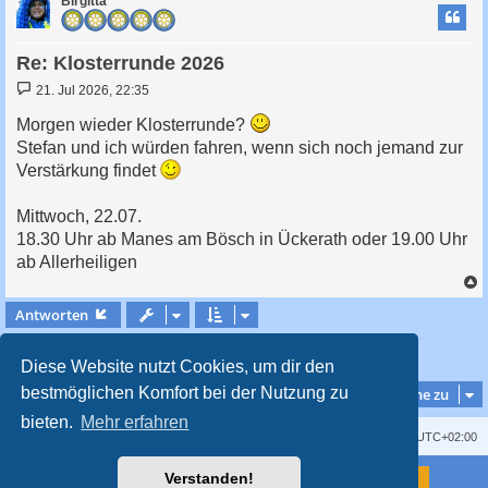
Birgitta
Re: Klosterrunde 2026
B
21. Jul 2026, 22:35
e
i
Morgen wieder Klosterrunde?
t
Stefan und ich würden fahren, wenn sich noch jemand zur
r
a
Verstärkung findet
g
Mittwoch, 22.07.
18.30 Uhr ab Manes am Bösch in Ückerath oder 19.00 Uhr
ab Allerheiligen
c
Antworten
1
2
Nächste
19 Beiträge
Diese Website nutzt Cookies, um dir den
bestmöglichen Komfort bei der Nutzung zu
Gehe zu
bieten.
Mehr erfahren
Kontakt
Impressum
Alle Cookies löschen
Alle Zeiten sind
UTC+02:00
Powered by
phpBB
® Forum Software © phpBB Limited
Verstanden!