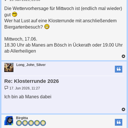
e
i
Die Wettervorhersage für Mittwoch ist (endlich mal wieder)
t
gut
r
a
Wer hat Lust auf eine Klosterrunde mit anschließendem
g
Biergartenbesuch?
Mittwoch, 17.06.
18.30 Uhr ab Manes am Bösch in Ückerath oder 19.00 Uhr
ab Allerheiligen
c
Long_John_Silver
Re: Klosterrunde 2026
B
17. Jun 2026, 11:27
e
i
Ich bin ab Manes dabei
t
r
a
g
c
Birgitta