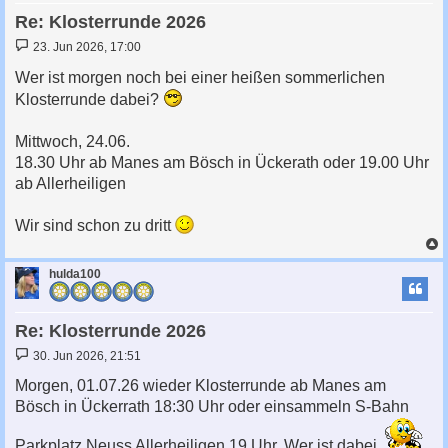
Re: Klosterrunde 2026
B
23. Jun 2026, 17:00
e
i
Wer ist morgen noch bei einer heißen sommerlichen
t
Klosterrunde dabei?
r
a
g
Mittwoch, 24.06.
18.30 Uhr ab Manes am Bösch in Ückerath oder 19.00 Uhr
ab Allerheiligen
Wir sind schon zu dritt
c
hulda100
Re: Klosterrunde 2026
B
30. Jun 2026, 21:51
e
i
Morgen, 01.07.26 wieder Klosterrunde ab Manes am
t
Bösch in Ückerrath 18:30 Uhr oder einsammeln S-Bahn
r
a
g
Parkplatz Neuss Allerheiligen 19 Uhr. Wer ist dabei