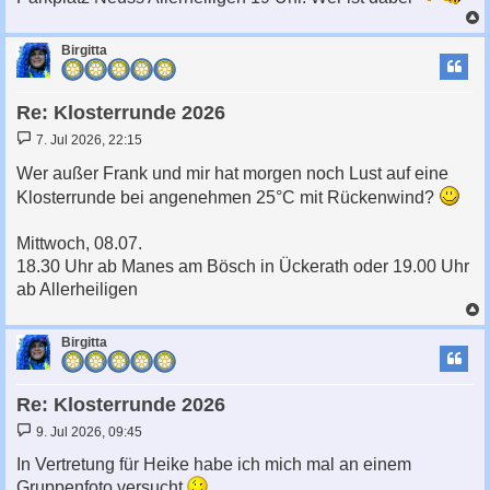
c
Birgitta
Re: Klosterrunde 2026
B
7. Jul 2026, 22:15
e
i
Wer außer Frank und mir hat morgen noch Lust auf eine
t
Klosterrunde bei angenehmen 25°C mit Rückenwind?
r
a
g
Mittwoch, 08.07.
18.30 Uhr ab Manes am Bösch in Ückerath oder 19.00 Uhr
ab Allerheiligen
c
Birgitta
Re: Klosterrunde 2026
B
9. Jul 2026, 09:45
e
i
In Vertretung für Heike habe ich mich mal an einem
t
Gruppenfoto versucht