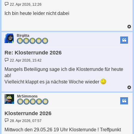
B
22. Apr 2026, 12:26
e
i
Ich bin heute leider nicht dabei
t
r
a
g
c
Birgitta
Re: Klosterrunde 2026
B
22. Apr 2026, 15:42
e
i
Mangels Beteiligung sage ich die Klosterrunde für heute
t
ab!
r
a
Vielleicht klappt es ja nächste Woche wieder
g
c
MrSimmons
Klosterrunde 2026
B
28. Apr 2026, 07:57
e
i
Mittwoch den 29.05.26 19 Uhr Klosterrunde ! Treffpunkt
t