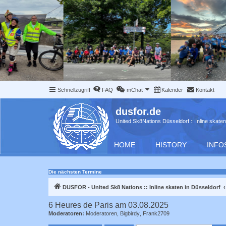
Schnellzugriff
FAQ
mChat
Kalender
Kontakt
dusfor.de
United Sk8Nations Düsseldorf :: Inline skaten
HOME
HISTORY
INFO
Die nächsten Termine
DUSFOR - United Sk8 Nations :: Inline skaten in Düsseldorf
6 Heures de Paris am 03.08.2025
Moderatoren:
Moderatoren
,
Bigbirdy
,
Frank2709