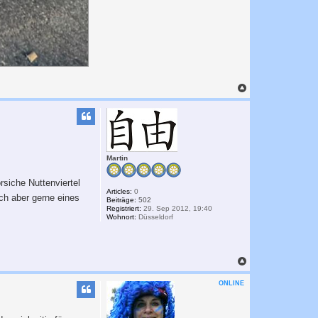
N
a
c
h
o
b
e
n
Martin
rsiche Nuttenviertel
Articles:
0
ch aber gerne eines
Beiträge:
502
Registriert:
29. Sep 2012, 19:40
Wohnort:
Düsseldorf
N
a
c
ONLINE
h
o
b