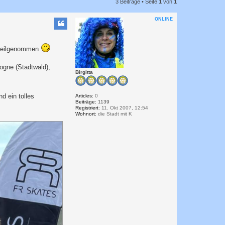
3 Beiträge • Seite
1
von
1
ONLINE
 teilgenommen
ogne (Stadtwald),
Birgitta
d ein tolles
Articles:
0
Beiträge:
1139
Registriert:
11. Okt 2007, 12:54
Wohnort:
die Stadt mit K