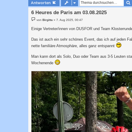
Antworten
6 Heures de Paris am 03.08.2025
B
von
Birgitta
»
7. Aug 2025, 00:47
e
i
Einige Vertreter/innen von DUSFOR und Team Klosterrun
t
r
a
Das ist auch ein sehr schönes Event, das ich auf jeden F
g
nette familiäre Atmosphäre, alles ganz entspannt
Man kann dort als Solo, Duo oder Team aus 3-5 Leuten sta
Wochenende