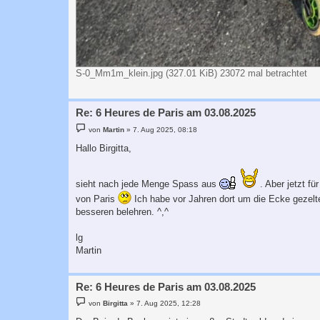
S-0_Mm1m_klein.jpg (327.01 KiB) 23072 mal betrachtet
Re: 6 Heures de Paris am 03.08.2025
B
von
Martin
»
7. Aug 2025, 08:18
e
i
Hallo Birgitta,
t
r
a
g
sieht nach jede Menge Spass aus
. Aber jetzt f
von Paris
Ich habe vor Jahren dort um die Ecke gezelte
besseren belehren. ^,^
lg
Martin
Re: 6 Heures de Paris am 03.08.2025
B
von
Birgitta
»
7. Aug 2025, 12:28
e
i