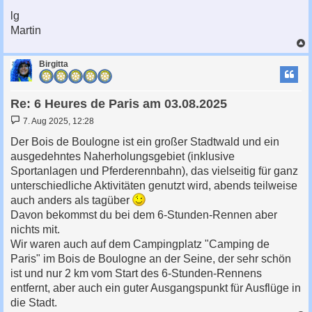
lg
Martin
c
Birgitta
Re: 6 Heures de Paris am 03.08.2025
B
7. Aug 2025, 12:28
e
i
Der Bois de Boulogne ist ein großer Stadtwald und ein
t
ausgedehntes Naherholungsgebiet (inklusive
r
a
Sportanlagen und Pferderennbahn), das vielseitig für ganz
g
unterschiedliche Aktivitäten genutzt wird, abends teilweise
auch anders als tagüber
Davon bekommst du bei dem 6-Stunden-Rennen aber
nichts mit.
Wir waren auch auf dem Campingplatz "Camping de
Paris" im Bois de Boulogne an der Seine, der sehr schön
ist und nur 2 km vom Start des 6-Stunden-Rennens
entfernt, aber auch ein guter Ausgangspunkt für Ausflüge in
die Stadt.