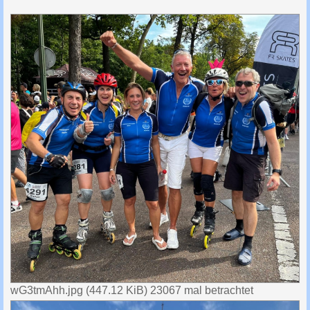
wG3tmAhh.jpg (447.12 KiB) 23067 mal betrachtet