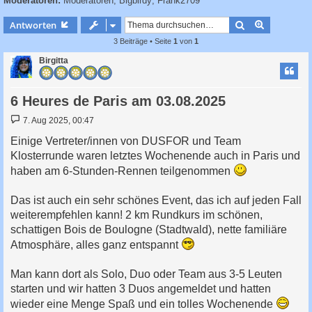
Moderatoren:
Moderatoren
,
Bigbirdy
,
Frank2709
c
h
Suche
Erweiterte
Antworten
e
3 Beiträge • Seite
1
von
1
Birgitta
6 Heures de Paris am 03.08.2025
B
7. Aug 2025, 00:47
e
i
Einige Vertreter/innen von DUSFOR und Team
t
Klosterrunde waren letztes Wochenende auch in Paris und
r
a
haben am 6-Stunden-Rennen teilgenommen
g
Das ist auch ein sehr schönes Event, das ich auf jeden Fall
weiterempfehlen kann! 2 km Rundkurs im schönen,
schattigen Bois de Boulogne (Stadtwald), nette familiäre
Atmosphäre, alles ganz entspannt
Man kann dort als Solo, Duo oder Team aus 3-5 Leuten
starten und wir hatten 3 Duos angemeldet und hatten
wieder eine Menge Spaß und ein tolles Wochenende