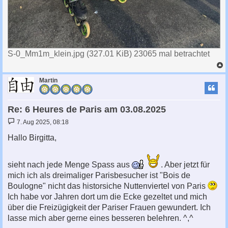
S-0_Mm1m_klein.jpg (327.01 KiB) 23065 mal betrachtet
c
Martin
Re: 6 Heures de Paris am 03.08.2025
B
7. Aug 2025, 08:18
e
i
Hallo Birgitta,
t
r
a
g
sieht nach jede Menge Spass aus
. Aber jetzt für
mich ich als dreimaliger Parisbesucher ist "Bois de
Boulogne" nicht das historsiche Nuttenviertel von Paris
Ich habe vor Jahren dort um die Ecke gezeltet und mich
über die Freizügigkeit der Pariser Frauen gewundert. Ich
lasse mich aber gerne eines besseren belehren. ^,^