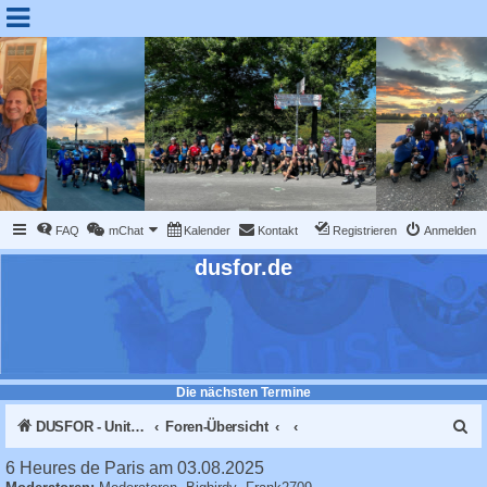
FAQ
mChat
Kalender
Kontakt
Registrieren
Anmelden
dusfor.de
Die nächsten Termine
S
DUSFOR - United Sk8 Nations :: Inline skaten in Düsseldorf
Foren-Übersicht
u
6 Heures de Paris am 03.08.2025