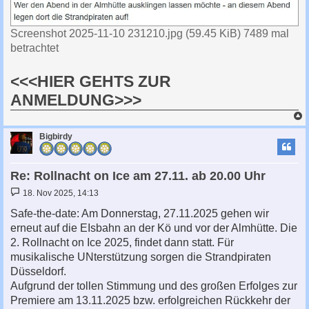
Screenshot 2025-11-10 231210.jpg (59.45 KiB) 7489 mal
betrachtet
<<<HIER GEHTS ZUR
ANMELDUNG>>>
c
Bigbirdy
Re: Rollnacht on Ice am 27.11. ab 20.00 Uhr
B
18. Nov 2025, 14:13
e
i
Safe-the-date: Am Donnerstag, 27.11.2025 gehen wir
t
erneut auf die EIsbahn an der Kö und vor der Almhütte. Die
r
a
2. Rollnacht on Ice 2025, findet dann statt. Für
g
musikalische UNterstützung sorgen die Strandpiraten
Düsseldorf.
Aufgrund der tollen Stimmung und des großen Erfolges zur
Premiere am 13.11.2025 bzw. erfolgreichen Rückkehr der