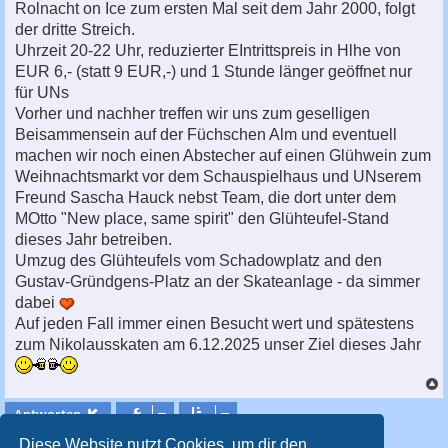
Rolnacht on Ice zum ersten Mal seit dem Jahr 2000, folgt
der dritte Streich.
Uhrzeit 20-22 Uhr, reduzierter EIntrittspreis in Hlhe von
EUR 6,- (statt 9 EUR,-) und 1 Stunde länger geöffnet nur
für UNs
Vorher und nachher treffen wir uns zum geselligen
Beisammensein auf der Füchschen Alm und eventuell
machen wir noch einen Abstecher auf einen Glühwein zum
Weihnachtsmarkt vor dem Schauspielhaus und UNserem
Freund Sascha Hauck nebst Team, die dort unter dem
MOtto "New place, same spirit" den Glühteufel-Stand
dieses Jahr betreiben.
Umzug des Glühteufels vom Schadowplatz and den
Gustav-Gründgens-Platz an der Skateanlage - da simmer
dabei
Auf jeden Fall immer einen Besucht wert und spätestens
zum Nikolausskaten am 6.12.2025 unser Ziel dieses Jahr
c
Antworten
2 Beiträge • Seite
1
von
1
Diese Website nutzt Cookies, um dir den