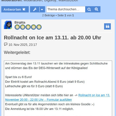
Moderatoren:
Moderatoren
,
Bigbirdy
,
MarkusDDorf
c
h
Suche
Erweiterte
Antworten
e
2 Beiträge • Seite
1
von
1
Birgitta
Rollnacht on Ice am 13.11. ab 20.00 Uhr
B
10. Nov 2025, 23:17
e
i
Weitergeleitet:
t
r
a
g