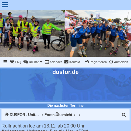
FAQ
mChat
Kalender
Kontakt
Registrieren
Anmelden
dusfor.de
Die nächsten Termine
S
DUSFOR - United Sk8 Nations :: Inline skaten in Düsseldorf
Foren-Übersicht
u
Rollnacht on Ice am 13.11. ab 20.00 Uhr