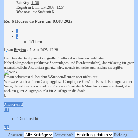
Beiträge:
1138
Registriert:
11. Okt 2007, 12:54
Wohnort:
die Stadt mit K
Re: 6 Heures de Paris am 03.08.2025
Zitieren
Zitieren
Beitrag
von
Birgitta
»
7. Aug 2025, 12:28
Der Bois de Boulogne ist ein großer Stadtwald und ein ausgedehntes
Naherholungsgebiet (inklusive Sportanlagen und Pferderennbahn), das vielseitig für ganz
unterschiedliche Aktivitäten genutzt wird, abends teilweise auch anders als tagüber
Davon bekommst du bei dem 6-Stunden-Rennen aber nichts mit.
Wir waren auch auf dem Campingplatz "Camping de Paris" im Bois de Boulogne an der
Seine, der sehr schön ist und nur 2 km vom Start des 6-Stunden-Rennens entfernt, aber
auch ein guter Ausgangspunkt für Ausflüge in die Stadt.
Nach
oben
Antworten
Druckansicht
Anzeigen:
Sortiere nach:
Richtung: