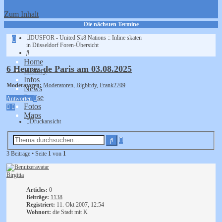
Zum Inhalt
Die nächsten Termine
DUSFOR - United Sk8 Nations :: Inline skaten
Erweiterte
in Düsseldorf
Foren-Übersicht
Suche
Suche
Home
6 Heures de Paris am 03.08.2025
History
Infos
Moderatoren:
Moderatoren
,
Bigbirdy
,
Frank2709
News
Presse
Antworten
Fotos
Maps
Druckansicht
Erweiterte
Suche
Suche
3 Beiträge • Seite
1
von
1
Birgitta
Articles:
0
Beiträge:
1138
Registriert:
11. Okt 2007, 12:54
Wohnort:
die Stadt mit K