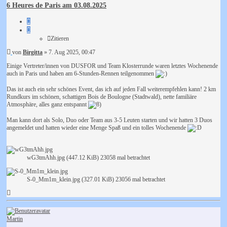
6 Heures de Paris am 03.08.2025
Zitieren
Zitieren
Beitrag
von
Birgitta
»
7. Aug 2025, 00:47
Einige Vertreter/innen von DUSFOR und Team Klosterrunde waren letztes Wochenende
auch in Paris und haben am 6-Stunden-Rennen teilgenommen
Das ist auch ein sehr schönes Event, das ich auf jeden Fall weiterempfehlen kann! 2 km
Rundkurs im schönen, schattigen Bois de Boulogne (Stadtwald), nette familiäre
Atmosphäre, alles ganz entspannt
Man kann dort als Solo, Duo oder Team aus 3-5 Leuten starten und wir hatten 3 Duos
angemeldet und hatten wieder eine Menge Spaß und ein tolles Wochenende
wG3tmAhh.jpg (447.12 KiB) 23058 mal betrachtet
S-0_Mm1m_klein.jpg (327.01 KiB) 23056 mal betrachtet
Nach
oben
Martin