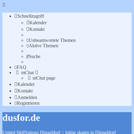
Schnellzugriff
Kalender
Kontakt
Unbeantwortete Themen
Aktive Themen
Suche
FAQ
mChat
mChat page
Kalender
Kontakt
Anmelden
Registrieren
dusfor.de
United Sk8Nations Düsseldorf :: Inline skaten in Düsseldorf