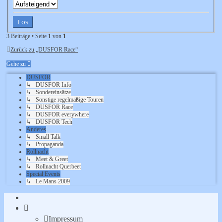
3 Beiträge • Seite
1
von
1
Zurück zu „DUSFOR Race“
Gehe zu
DUSFOR
↳ DUSFOR Info
↳ Sondereinsätze
↳ Sonstige regelmäßige Touren
↳ DUSFOR Race
↳ DUSFOR everywhere
↳ DUSFOR Tech
Anderes
↳ Small Talk
↳ Propaganda
Rollnacht
↳ Meet & Greet
↳ Rollnacht Querbeet
Special Events
↳ Le Mans 2009
Impressum