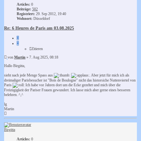
Articles:
0
Beiträge:
502
Registriert:
29. Sep 2012, 19:40
Wohnort:
Düsseldorf
Re: 6 Heures de Paris am 03.08.2025
Zitieren
Zitieren
Beitrag
von
Martin
»
7. Aug 2025, 08:18
Hallo Birgitta,
sieht nach jede Menge Spass aus
. Aber jetzt für mich ich als
dreimaliger Parisbesucher ist "Bois de Boulogne" nicht das historsiche Nuttenviertel von
Paris
Ich habe vor Jahren dort um die Ecke gezeltet und mich über die
Freizügigkeit der Pariser Frauen gewundert. Ich lasse mich aber gerne eines besseren
belehren. ^,^
lg
Martin
Nach
oben
Birgitta
Articles:
0