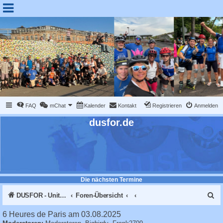
FAQ
mChat
Kalender
Kontakt
Registrieren
Anmelden
dusfor.de
Die nächsten Termine
S
DUSFOR - United Sk8 Nations :: Inline skaten in Düsseldorf
Foren-Übersicht
u
6 Heures de Paris am 03.08.2025