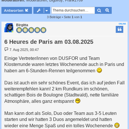
Moderatoren:
Moderatoren
,
Bigbirdy
,
Frank2709
c
h
Suche
Erweiterte
Antworten
e
3 Beiträge • Seite
1
von
1
ONLINE
Birgitta
6 Heures de Paris am 03.08.2025
B
7. Aug 2025, 00:47
e
i
Einige Vertreter/innen von DUSFOR und Team
t
Klosterrunde waren letztes Wochenende auch in Paris und
r
a
haben am 6-Stunden-Rennen teilgenommen
g
Das ist auch ein sehr schönes Event, das ich auf jeden Fall
weiterempfehlen kann! 2 km Rundkurs im schönen,
schattigen Bois de Boulogne (Stadtwald), nette familiäre
Atmosphäre, alles ganz entspannt
Man kann dort als Solo, Duo oder Team aus 3-5 Leuten
starten und wir hatten 3 Duos angemeldet und hatten
wieder eine Menge Spaß und ein tolles Wochenende