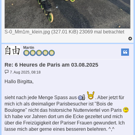
S-0_Mm1m_klein.jpg (327.01 KiB) 23069 mal betrachtet
c
Martin
Re: 6 Heures de Paris am 03.08.2025
B
7. Aug 2025, 08:18
e
i
Hallo Birgitta,
t
r
a
g
sieht nach jede Menge Spass aus
. Aber jetzt für
mich ich als dreimaliger Parisbesucher ist "Bois de
Boulogne" nicht das historsiche Nuttenviertel von Paris
Ich habe vor Jahren dort um die Ecke gezeltet und mich
über die Freizügigkeit der Pariser Frauen gewundert. Ich
lasse mich aber gerne eines besseren belehren. ^,^