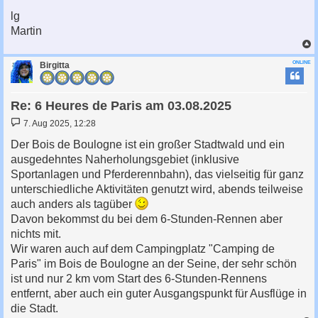
lg
Martin
c
ONLINE
Birgitta
Re: 6 Heures de Paris am 03.08.2025
B
7. Aug 2025, 12:28
e
i
Der Bois de Boulogne ist ein großer Stadtwald und ein
t
ausgedehntes Naherholungsgebiet (inklusive
r
a
Sportanlagen und Pferderennbahn), das vielseitig für ganz
g
unterschiedliche Aktivitäten genutzt wird, abends teilweise
auch anders als tagüber
Davon bekommst du bei dem 6-Stunden-Rennen aber
nichts mit.
Wir waren auch auf dem Campingplatz "Camping de
Paris" im Bois de Boulogne an der Seine, der sehr schön
ist und nur 2 km vom Start des 6-Stunden-Rennens
entfernt, aber auch ein guter Ausgangspunkt für Ausflüge in
die Stadt.