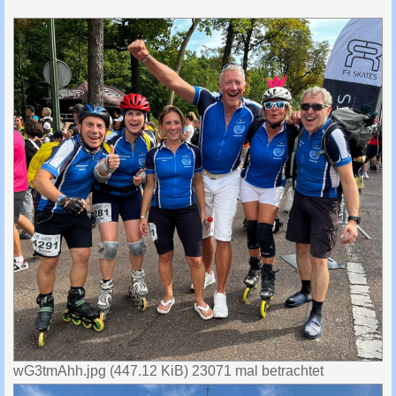
wG3tmAhh.jpg (447.12 KiB) 23071 mal betrachtet